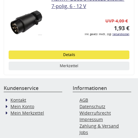
7-polig, 6 - 12 V
UVP 4,09 €
1,93 €
inkl. gesetzl. MwSt., zzgl.
Versandkosten
Details
Merkzettel
Kundenservice
Informationen
Kontakt
AGB
Mein Konto
Datenschutz
Mein Merkzettel
Widerrufsrecht
Impressum
Zahlung & Versand
Jobs