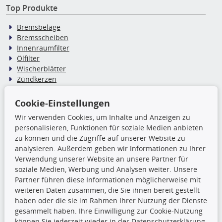
Top Produkte
Bremsbeläge
Bremsscheiben
Innenraumfilter
Ölfilter
Wischerblätter
Zündkerzen
Cookie-Einstellungen
TecDoc Inside
Wir verwenden Cookies, um Inhalte und Anzeigen zu
Die hier angezeigten Daten,
personalisieren, Funktionen für soziale Medien anbieten
insbesondere die gesamte Datenbank,
zu können und die Zugriffe auf unserer Website zu
dürfen nicht kopiert werden. Es ist zu
analysieren. Außerdem geben wir Informationen zu Ihrer
unterlassen, die Daten oder die gesamte Datenbank ohne
Verwendung unserer Website an unsere Partner für
vorherige Zustimmung TecDocs zu vervielfältigen, zu
soziale Medien, Werbung und Analysen weiter. Unsere
verbreiten und/oder diese Handlungen durch Dritte ausführen
Partner führen diese Informationen möglicherweise mit
zu lassen. Ein Zuwiderhandeln stellt eine
weiteren Daten zusammen, die Sie ihnen bereit gestellt
Urheberrechtsverletzung dar und wird verfolgt.
haben oder die sie im Rahmen Ihrer Nutzung der Dienste
gesammelt haben. Ihre Einwilligung zur Cookie-Nutzung
können Sie jederzeit wieder in der Datenschutzerklärung