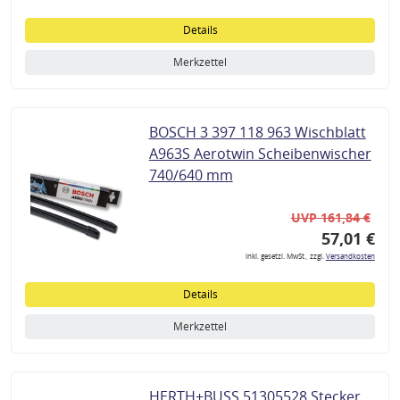
Details
Merkzettel
BOSCH 3 397 118 963 Wischblatt
A963S Aerotwin Scheibenwischer
740/640 mm
UVP 161,84 €
57,01 €
inkl. gesetzl. MwSt., zzgl.
Versandkosten
Details
Merkzettel
HERTH+BUSS 51305528 Stecker