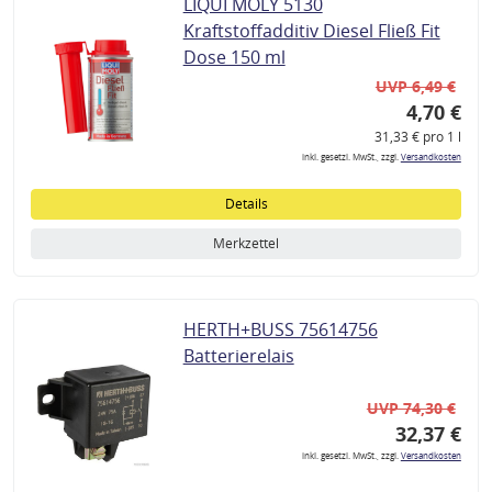
LIQUI MOLY 5130
Kraftstoffadditiv Diesel Fließ Fit
Dose 150 ml
UVP 6,49 €
4,70 €
31,33 € pro 1 l
inkl. gesetzl. MwSt., zzgl.
Versandkosten
Details
Merkzettel
HERTH+BUSS 75614756
Batterierelais
UVP 74,30 €
32,37 €
inkl. gesetzl. MwSt., zzgl.
Versandkosten