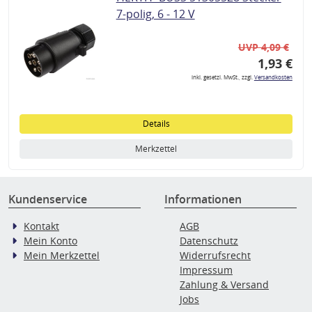
7-polig, 6 - 12 V
UVP 4,09 €
1,93 €
inkl. gesetzl. MwSt., zzgl.
Versandkosten
Details
Merkzettel
Kundenservice
Informationen
Kontakt
AGB
Mein Konto
Datenschutz
Mein Merkzettel
Widerrufsrecht
Impressum
Zahlung & Versand
Jobs