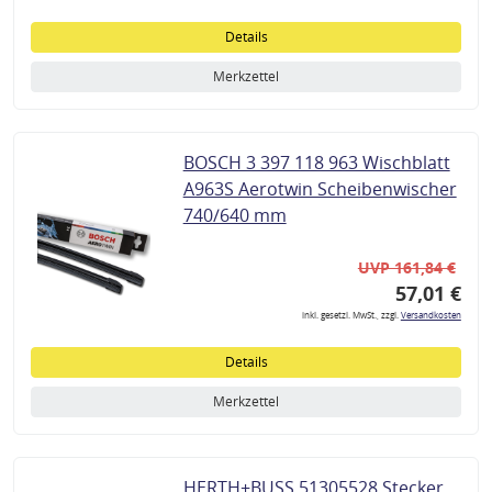
Details
Merkzettel
BOSCH 3 397 118 963 Wischblatt
A963S Aerotwin Scheibenwischer
740/640 mm
UVP 161,84 €
57,01 €
inkl. gesetzl. MwSt., zzgl.
Versandkosten
Details
Merkzettel
HERTH+BUSS 51305528 Stecker