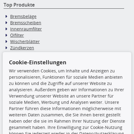
Top Produkte
Bremsbeläge
Bremsscheiben
Innenraumfilter
Ölfilter
Wischerblätter
Zündkerzen
Cookie-Einstellungen
TecDoc Inside
Wir verwenden Cookies, um Inhalte und Anzeigen zu
Die hier angezeigten Daten,
personalisieren, Funktionen für soziale Medien anbieten
insbesondere die gesamte Datenbank,
zu können und die Zugriffe auf unserer Website zu
dürfen nicht kopiert werden. Es ist zu
analysieren. Außerdem geben wir Informationen zu Ihrer
unterlassen, die Daten oder die gesamte Datenbank ohne
Verwendung unserer Website an unsere Partner für
vorherige Zustimmung TecDocs zu vervielfältigen, zu
soziale Medien, Werbung und Analysen weiter. Unsere
verbreiten und/oder diese Handlungen durch Dritte ausführen
Partner führen diese Informationen möglicherweise mit
zu lassen. Ein Zuwiderhandeln stellt eine
weiteren Daten zusammen, die Sie ihnen bereit gestellt
Urheberrechtsverletzung dar und wird verfolgt.
haben oder die sie im Rahmen Ihrer Nutzung der Dienste
gesammelt haben. Ihre Einwilligung zur Cookie-Nutzung
können Sie jederzeit wieder in der Datenschutzerklärung