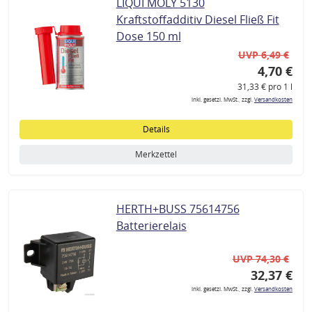
LIQUI MOLY 5130
Kraftstoffadditiv Diesel Fließ Fit
Dose 150 ml
UVP 6,49 €
4,70 €
31,33 € pro 1 l
inkl. gesetzl. MwSt., zzgl.
Versandkosten
Details
Merkzettel
HERTH+BUSS 75614756
Batterierelais
UVP 74,30 €
32,37 €
inkl. gesetzl. MwSt., zzgl.
Versandkosten