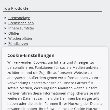
Top Produkte
Bremsbeläge
Bremsscheiben
Innenraumfilter
Ölfilter
Wischerblätter
Zündkerzen
Cookie-Einstellungen
TecDoc Inside
Wir verwenden Cookies, um Inhalte und Anzeigen zu
personalisieren, Funktionen für soziale Medien anbieten
Die hier angezeigten Daten,
zu können und die Zugriffe auf unserer Website zu
insbesondere die gesamte Datenbank,
analysieren. Außerdem geben wir Informationen zu Ihrer
dürfen nicht kopiert werden. Es ist zu
Verwendung unserer Website an unsere Partner für
unterlassen, die Daten oder die gesamte Datenbank ohne
soziale Medien, Werbung und Analysen weiter. Unsere
vorherige Zustimmung TecDocs zu vervielfältigen, zu
Partner führen diese Informationen möglicherweise mit
verbreiten und/oder diese Handlungen durch Dritte ausführen
weiteren Daten zusammen, die Sie ihnen bereit gestellt
zu lassen. Ein Zuwiderhandeln stellt eine
haben oder die sie im Rahmen Ihrer Nutzung der Dienste
Urheberrechtsverletzung dar und wird verfolgt.
gesammelt haben. Ihre Einwilligung zur Cookie-Nutzung