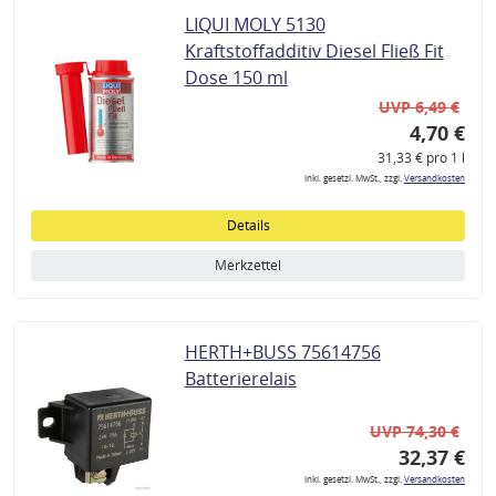
LIQUI MOLY 5130
Kraftstoffadditiv Diesel Fließ Fit
Dose 150 ml
UVP 6,49 €
4,70 €
31,33 € pro 1 l
inkl. gesetzl. MwSt., zzgl.
Versandkosten
Details
Merkzettel
HERTH+BUSS 75614756
Batterierelais
UVP 74,30 €
32,37 €
inkl. gesetzl. MwSt., zzgl.
Versandkosten