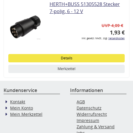
HERTH+BUSS 51305528 Stecker
7-polig, 6 - 12 V
UVP 4,09 €
1,93 €
inkl. gesetzl. MwSt., zzgl.
Versandkosten
Details
Merkzettel
Kundenservice
Informationen
Kontakt
AGB
Mein Konto
Datenschutz
Mein Merkzettel
Widerrufsrecht
Impressum
Zahlung & Versand
Jobs