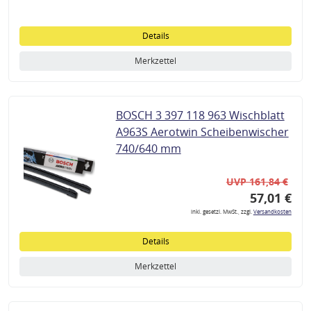
Details
Merkzettel
BOSCH 3 397 118 963 Wischblatt
A963S Aerotwin Scheibenwischer
740/640 mm
UVP 161,84 €
57,01 €
inkl. gesetzl. MwSt., zzgl.
Versandkosten
Details
Merkzettel