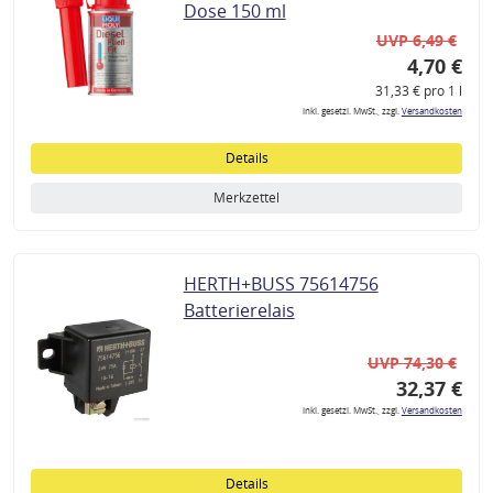
Dose 150 ml
UVP 6,49 €
4,70 €
31,33 € pro 1 l
inkl. gesetzl. MwSt., zzgl.
Versandkosten
Details
Merkzettel
HERTH+BUSS 75614756
Batterierelais
UVP 74,30 €
32,37 €
inkl. gesetzl. MwSt., zzgl.
Versandkosten
Details