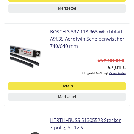
Merkzettel
BOSCH 3 397 118 963 Wischblatt
A963S Aerotwin Scheibenwischer
740/640 mm
UVP 161,84 €
57,01 €
inkl. gesetzl. MwSt., zzgl.
Versandkosten
Details
Merkzettel
HERTH+BUSS 51305528 Stecker
7-polig, 6 - 12 V