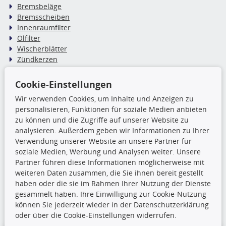
Bremsbeläge
Bremsscheiben
Innenraumfilter
Ölfilter
Wischerblätter
Zündkerzen
Cookie-Einstellungen
TecDoc Inside
Wir verwenden Cookies, um Inhalte und Anzeigen zu
Die hier angezeigten Daten,
personalisieren, Funktionen für soziale Medien anbieten
insbesondere die gesamte Datenbank,
zu können und die Zugriffe auf unserer Website zu
dürfen nicht kopiert werden. Es ist zu
analysieren. Außerdem geben wir Informationen zu Ihrer
unterlassen, die Daten oder die gesamte Datenbank ohne
Verwendung unserer Website an unsere Partner für
vorherige Zustimmung TecDocs zu vervielfältigen, zu
soziale Medien, Werbung und Analysen weiter. Unsere
verbreiten und/oder diese Handlungen durch Dritte ausführen
Partner führen diese Informationen möglicherweise mit
zu lassen. Ein Zuwiderhandeln stellt eine
weiteren Daten zusammen, die Sie ihnen bereit gestellt
Urheberrechtsverletzung dar und wird verfolgt.
haben oder die sie im Rahmen Ihrer Nutzung der Dienste
gesammelt haben. Ihre Einwilligung zur Cookie-Nutzung
können Sie jederzeit wieder in der Datenschutzerklärung
Ronny’s Newsletter
oder über die Cookie-Einstellungen widerrufen.