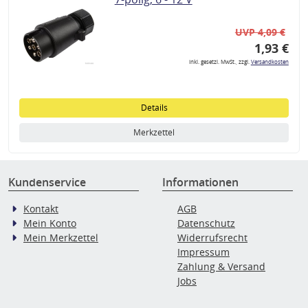
UVP 4,09 €
1,93 €
inkl. gesetzl. MwSt., zzgl.
Versandkosten
Details
Merkzettel
Kundenservice
Informationen
Kontakt
AGB
Mein Konto
Datenschutz
Mein Merkzettel
Widerrufsrecht
Impressum
Zahlung & Versand
Jobs