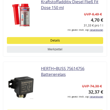
Kraftstoffadditiv Diesel Fließ Fit
Dose 150 ml
UVP 6,49 €
4,70 €
31,33 € pro 1 l
inkl. gesetzl. MwSt., zzgl.
Versandkosten
Details
Merkzettel
HERTH+BUSS 75614756
Batterierelais
UVP 74,30 €
32,37 €
inkl. gesetzl. MwSt., zzgl.
Versandkosten