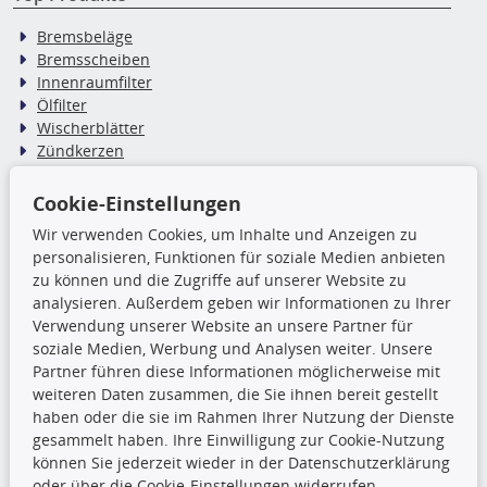
Bremsbeläge
Bremsscheiben
Innenraumfilter
Ölfilter
Wischerblätter
Zündkerzen
Cookie-Einstellungen
TecDoc Inside
Wir verwenden Cookies, um Inhalte und Anzeigen zu
Die hier angezeigten Daten,
personalisieren, Funktionen für soziale Medien anbieten
insbesondere die gesamte Datenbank,
zu können und die Zugriffe auf unserer Website zu
dürfen nicht kopiert werden. Es ist zu
analysieren. Außerdem geben wir Informationen zu Ihrer
unterlassen, die Daten oder die gesamte Datenbank ohne
Verwendung unserer Website an unsere Partner für
vorherige Zustimmung TecDocs zu vervielfältigen, zu
soziale Medien, Werbung und Analysen weiter. Unsere
verbreiten und/oder diese Handlungen durch Dritte ausführen
Partner führen diese Informationen möglicherweise mit
zu lassen. Ein Zuwiderhandeln stellt eine
weiteren Daten zusammen, die Sie ihnen bereit gestellt
Urheberrechtsverletzung dar und wird verfolgt.
haben oder die sie im Rahmen Ihrer Nutzung der Dienste
gesammelt haben. Ihre Einwilligung zur Cookie-Nutzung
können Sie jederzeit wieder in der Datenschutzerklärung
Ronny’s Newsletter
oder über die Cookie-Einstellungen widerrufen.