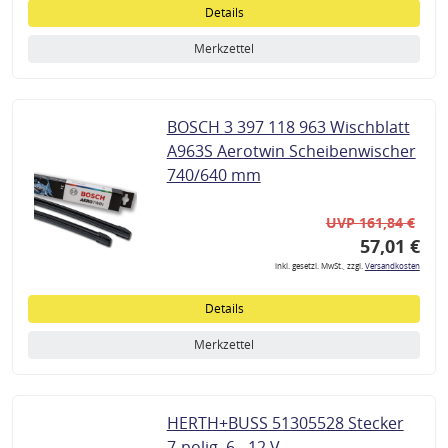
Details
Merkzettel
BOSCH 3 397 118 963 Wischblatt
A963S Aerotwin Scheibenwischer
740/640 mm
UVP 161,84 €
57,01 €
inkl. gesetzl. MwSt., zzgl.
Versandkosten
Details
Merkzettel
HERTH+BUSS 51305528 Stecker
7-polig, 6 - 12 V