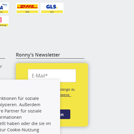
Ronny’s Newsletter
er
re
Mit der Anmeldung bestätigst du
unsere
Datenschutzhinweise.
ktionen für soziale
(*Pflichtfeld)
alysieren. Außerdem
rige
 Partner für soziale
Anmelden
formationen
llt haben oder die sie im
rch
 zur Cookie-Nutzung