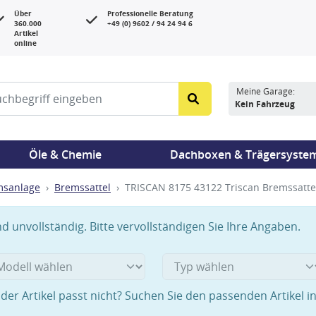
Über
Professionelle Beratung
360.000
+49 (0) 9602 / 94 24 94 6
Artikel
online
Meine Garage:
Kein Fahrzeug
Öle & Chemie
Dachboxen & Trägersyste
msanlage
Bremssattel
TRISCAN 8175 43122 Triscan Bremssattel
 unvollständig. Bitte vervollständigen Sie Ihre Angaben.
der Artikel passt nicht? Suchen Sie den passenden Artikel i