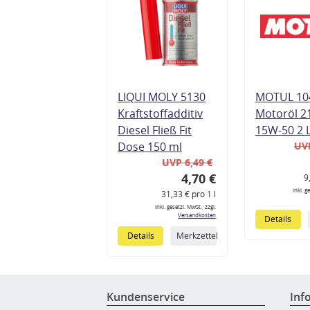
LIQUI MOLY 5130
MOTUL 10
Kraftstoffadditiv
Motoröl 2
Diesel Fließ Fit
15W-50 2 
Dose 150 ml
UVP
UVP 6,49 €
4,70 €
9
inkl. g
31,33 € pro 1 l
inkl. gesetzl. MwSt., zzgl.
Versandkosten
Details
Details
Merkzettel
Kundenservice
Inf