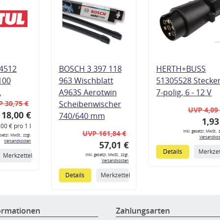
4512
BOSCH 3 397 118
HERTH+BUSS
100
963 Wischblatt
51305528 Stecke
L
A963S Aerotwin
7-polig, 6 - 12 V
 30,75 €
Scheibenwischer
UVP 4,09
18,00 €
740/640 mm
1,93
,00 € pro 1 l
inkl. gesetzl. MwSt., z
UVP 161,84 €
esetzl. MwSt., zzgl.
Versandkos
Versandkosten
57,01 €
Details
Merkzet
Merkzettel
inkl. gesetzl. MwSt., zzgl.
Versandkosten
Details
Merkzettel
ormationen
Zahlungsarten