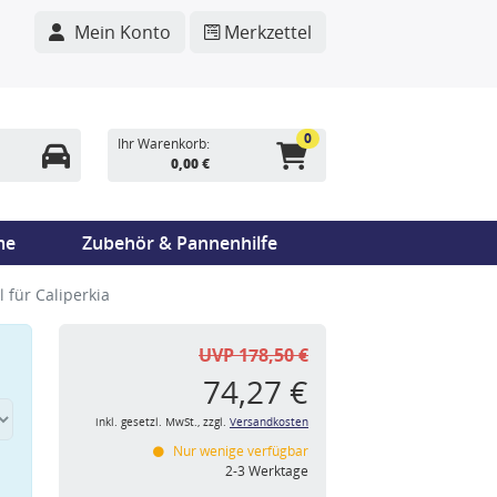
Mein Konto
Merkzettel
0
Ihr Warenkorb:
0,00 €
me
Zubehör & Pannenhilfe
 für Caliperkia
UVP 178,50 €
74,27 €
inkl. gesetzl. MwSt., zzgl.
Versandkosten
Nur wenige verfügbar
n
2-3 Werktage