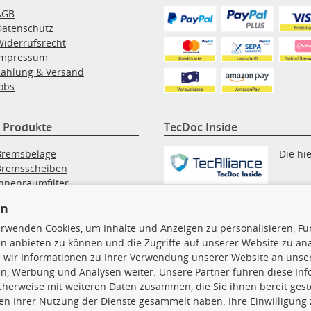
AGB
Datenschutz
Widerrufsrecht
Impressum
Zahlung & Versand
obs
 Produkte
TecDoc Inside
Bremsbeläge
Die hi
Bremsscheiben
Innenraumfilter
angezeigten Daten, insbesonde
lfilter
die gesamte Datenbank, dürfen
en
Wischerblätter
nicht kopiert werden. Es ist zu
Zündkerzen
erwenden Cookies, um Inhalte und Anzeigen zu personalisieren, Fun
unterlassen, die Daten oder die
n anbieten zu können und die Zugriffe auf unserer Website zu an
gesamte Datenbank ohne vorhe
 wir Informationen zu Ihrer Verwendung unserer Website an unsere
Zustimmung TecDocs zu
n, Werbung und Analysen weiter. Unsere Partner führen diese In
vervielfältigen, zu verbreiten
cherweise mit weiteren Daten zusammen, die Sie ihnen bereit geste
und/oder diese Handlungen du
n Ihrer Nutzung der Dienste gesammelt haben. Ihre Einwilligung
Dritte ausführen zu lassen. Ein