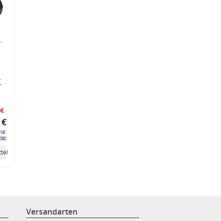
r
 €
 €
zgl.
ten
tel
Versandarten