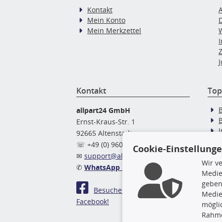
Kontakt
Mein Konto
Mein Merkzettel
J
Kontakt
Top
allpart24 GmbH
Ernst-Kraus-Str. 1
92665 Altenstadt
Ö
☏ +49 (0) 9602 / 9 42 49 46
Cookie-Einstellung
✉
support@allpart24.de
Wir v
✆
WhatsApp Nachricht
Medie
geben
Besuchen Sie uns auf
Medie
Facebook!
mögli
Rahme