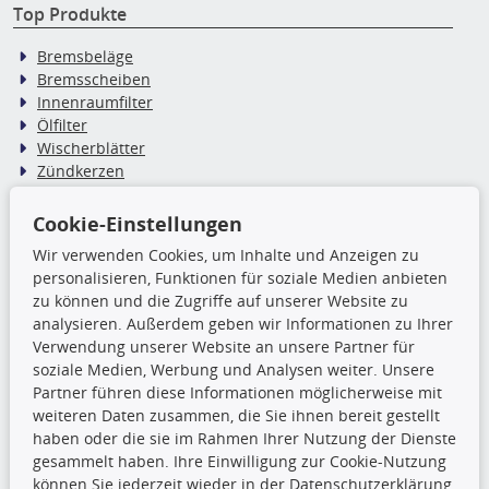
Top Produkte
Bremsbeläge
Bremsscheiben
Innenraumfilter
Ölfilter
Wischerblätter
Zündkerzen
Cookie-Einstellungen
TecDoc Inside
Wir verwenden Cookies, um Inhalte und Anzeigen zu
Die hier angezeigten Daten,
personalisieren, Funktionen für soziale Medien anbieten
insbesondere die gesamte Datenbank,
zu können und die Zugriffe auf unserer Website zu
dürfen nicht kopiert werden. Es ist zu
analysieren. Außerdem geben wir Informationen zu Ihrer
unterlassen, die Daten oder die gesamte Datenbank ohne
Verwendung unserer Website an unsere Partner für
vorherige Zustimmung TecDocs zu vervielfältigen, zu
soziale Medien, Werbung und Analysen weiter. Unsere
verbreiten und/oder diese Handlungen durch Dritte ausführen
Partner führen diese Informationen möglicherweise mit
zu lassen. Ein Zuwiderhandeln stellt eine
weiteren Daten zusammen, die Sie ihnen bereit gestellt
Urheberrechtsverletzung dar und wird verfolgt.
haben oder die sie im Rahmen Ihrer Nutzung der Dienste
gesammelt haben. Ihre Einwilligung zur Cookie-Nutzung
können Sie jederzeit wieder in der Datenschutzerklärung