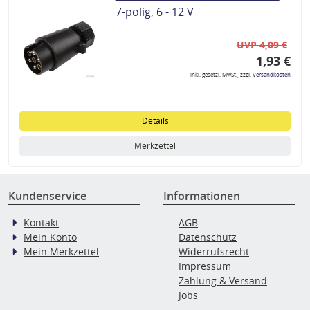
7-polig, 6 - 12 V
UVP 4,09 €
1,93 €
inkl. gesetzl. MwSt., zzgl.
Versandkosten
Details
Merkzettel
Kundenservice
Informationen
Kontakt
AGB
Mein Konto
Datenschutz
Mein Merkzettel
Widerrufsrecht
Impressum
Zahlung & Versand
Jobs