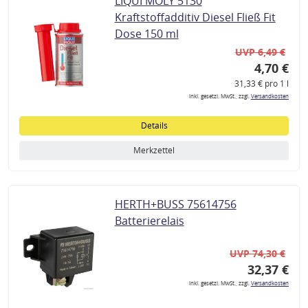
LIQUI MOLY 5130
Kraftstoffadditiv Diesel Fließ Fit
Dose 150 ml
UVP 6,49 €
4,70 €
31,33 € pro 1 l
inkl. gesetzl. MwSt., zzgl.
Versandkosten
Details
Merkzettel
HERTH+BUSS 75614756
Batterierelais
UVP 74,30 €
32,37 €
inkl. gesetzl. MwSt., zzgl.
Versandkosten