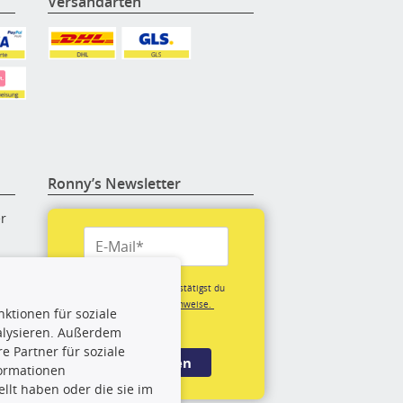
Versandarten
Ronny’s Newsletter
er
re
Mit der Anmeldung bestätigst du
unsere
Datenschutzhinweise.
ktionen für soziale
(*Pflichtfeld)
alysieren. Außerdem
rige
 Partner für soziale
Anmelden
formationen
llt haben oder die sie im
rch