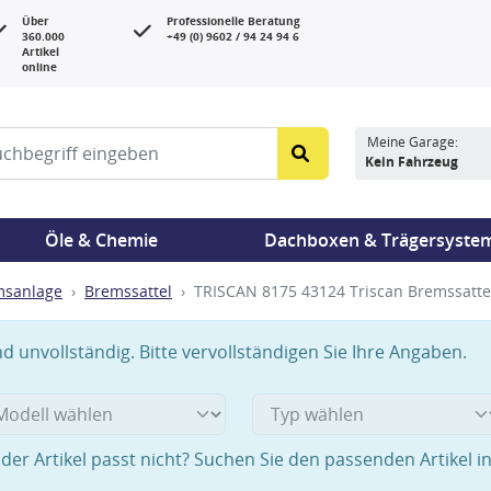
Über
Professionelle Beratung
360.000
+49 (0) 9602 / 94 24 94 6
Artikel
online
Meine Garage:
Kein Fahrzeug
Öle & Chemie
Dachboxen & Trägersyste
msanlage
Bremssattel
TRISCAN 8175 43124 Triscan Bremssattel
 unvollständig. Bitte vervollständigen Sie Ihre Angaben.
der Artikel passt nicht? Suchen Sie den passenden Artikel i