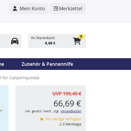
Mein Konto
Merkzettel
0
Ihr Warenkorb:
0,00 €
me
Zubehör & Pannenhilfe
 für Caliperhyundai
UVP 190,40 €
66,69 €
inkl. gesetzl. MwSt., zzgl.
Versandkosten
Nur wenige verfügbar
n
2-3 Werktage