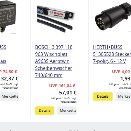
USS
BOSCH 3 397 118
HERTH+BUSS
963 Wischblatt
51305528 Stecke
lais
A963S Aerotwin
7-polig, 6 - 12 V
Scheibenwischer
 74,30 €
UVP 4,09
740/640 mm
32,37 €
1,93
esetzl. MwSt., zzgl.
inkl. gesetzl. MwSt., z
UVP 161,84 €
Versandkosten
Versandkos
57,01 €
Merkzettel
Details
Merkzet
inkl. gesetzl. MwSt., zzgl.
Versandkosten
Details
Merkzettel