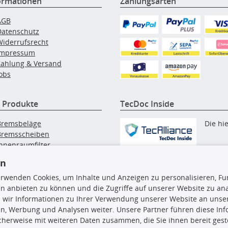
ormationen
Zahlungsarten
AGB
Datenschutz
Widerrufsrecht
Impressum
Zahlung & Versand
obs
 Produkte
TecDoc Inside
Bremsbeläge
Die hi
Bremsscheiben
Innenraumfilter
angezeigten Daten, insbesonde
lfilter
die gesamte Datenbank, dürfen
en
Wischerblätter
nicht kopiert werden. Es ist zu
Zündkerzen
erwenden Cookies, um Inhalte und Anzeigen zu personalisieren, Fun
unterlassen, die Daten oder die
n anbieten zu können und die Zugriffe auf unserer Website zu an
gesamte Datenbank ohne vorhe
 wir Informationen zu Ihrer Verwendung unserer Website an unsere
Zustimmung TecDocs zu
n, Werbung und Analysen weiter. Unsere Partner führen diese In
vervielfältigen, zu verbreiten
cherweise mit weiteren Daten zusammen, die Sie ihnen bereit geste
und/oder diese Handlungen du