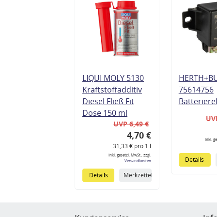
LIQUI MOLY 5130
HERTH+B
Kraftstoffadditiv
75614756
Diesel Fließ Fit
Batteriere
Dose 150 ml
UVP
UVP 6,49 €
4,70 €
inkl. g
31,33 € pro 1 l
inkl. gesetzl. MwSt., zzgl.
Details
Versandkosten
Details
Merkzettel