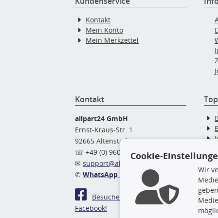
Kundenservice
Inf
Kontakt
Mein Konto
Mein Merkzettel
J
Kontakt
Top
allpart24 GmbH
Ernst-Kraus-Str. 1
92665 Altenstadt
Ö
☏ +49 (0) 9602 / 9 42 49 46
Cookie-Einstellung
✉
support@allpart24.de
Wir v
✆
WhatsApp Nachricht
Medie
geben
Besuchen Sie uns auf
Medie
Facebook!
mögli