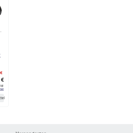
r
 €
 €
zgl.
ten
tel