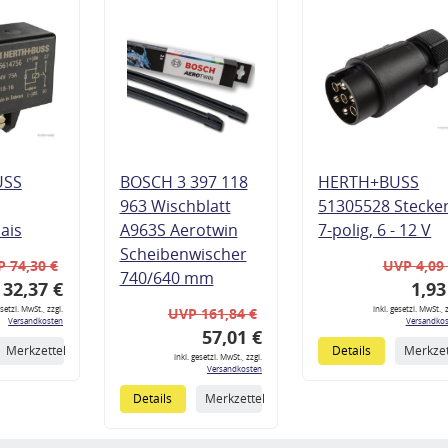
USS
BOSCH 3 397 118
HERTH+BUSS
963 Wischblatt
51305528 Stecke
lais
A963S Aerotwin
7-polig, 6 - 12 V
Scheibenwischer
 74,30 €
UVP 4,09
740/640 mm
32,37 €
1,93
esetzl. MwSt., zzgl.
inkl. gesetzl. MwSt., z
UVP 161,84 €
Versandkosten
Versandkos
57,01 €
Merkzettel
Details
Merkzet
inkl. gesetzl. MwSt., zzgl.
Versandkosten
Details
Merkzettel