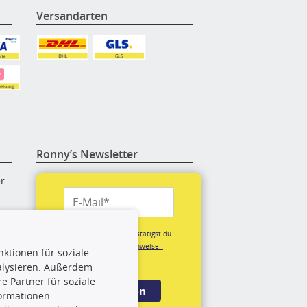
Versandarten
Ronny’s Newsletter
er
re
Mit der Anmeldung bestätigst du
unsere
Datenschutzhinweise.
ktionen für soziale
(*Pflichtfeld)
alysieren. Außerdem
rige
 Partner für soziale
Anmelden
formationen