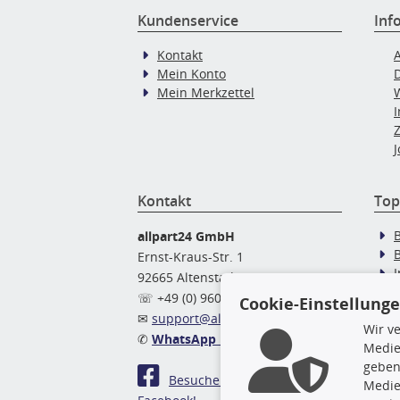
Kundenservice
Inf
Kontakt
Mein Konto
Mein Merkzettel
J
Kontakt
Top
allpart24 GmbH
Ernst-Kraus-Str. 1
92665 Altenstadt
Ö
☏ +49 (0) 9602 / 9 42 49 46
Cookie-Einstellung
✉
support@allpart24.de
Wir v
✆
WhatsApp Nachricht
Medie
geben
Besuchen Sie uns auf
Medie