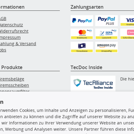
ormationen
Zahlungsarten
AGB
Datenschutz
Widerrufsrecht
Impressum
Zahlung & Versand
obs
 Produkte
TecDoc Inside
Bremsbeläge
Die hi
Bremsscheiben
Innenraumfilter
angezeigten Daten, insbesonde
lfilter
en
die gesamte Datenbank, dürfen
Wischerblätter
nicht kopiert werden. Es ist zu
Zündkerzen
erwenden Cookies, um Inhalte und Anzeigen zu personalisieren, Fun
unterlassen, die Daten oder die
n anbieten zu können und die Zugriffe auf unserer Website zu an
gesamte Datenbank ohne vorhe
 wir Informationen zu Ihrer Verwendung unserer Website an unsere
Zustimmung TecDocs zu
n, Werbung und Analysen weiter. Unsere Partner führen diese In
vervielfältigen, zu verbreiten