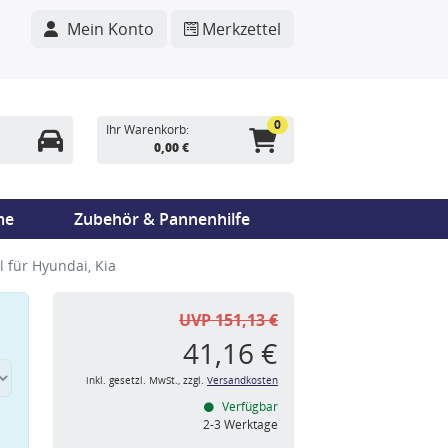
Mein Konto
Merkzettel
0
Ihr Warenkorb:
0,00 €
me
Zubehör & Pannenhilfe
 für Hyundai, Kia
UVP 151,13 €
41,16 €
inkl. gesetzl. MwSt., zzgl.
Versandkosten
Verfügbar
n
2-3 Werktage