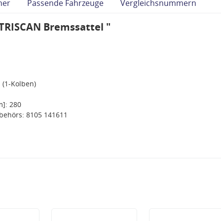
her
Passende Fahrzeuge
Vergleichsnummern
TRISCAN Bremssattel "
 (1-Kolben)
]: 280
behörs: 8105 141611