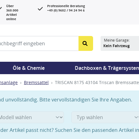
Über
Professionelle Beratung
360.000
+49 (0) 9602 / 94 24 94 6
Artikel
online
Meine Garage:
Kein Fahrzeug
Öle & Chemie
Dachboxen & Trägersyste
msanlage
Bremssattel
TRISCAN 8175 43104 Triscan Bremssattel
 unvollständig. Bitte vervollständigen Sie Ihre Angaben.
der Artikel passt nicht? Suchen Sie den passenden Artikel i