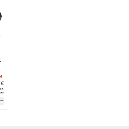
r
 €
 €
zgl.
ten
tel