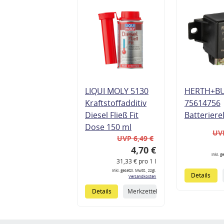
LIQUI MOLY 5130
HERTH+B
Kraftstoffadditiv
75614756
Diesel Fließ Fit
Batteriere
Dose 150 ml
UVP
UVP 6,49 €
4,70 €
inkl. g
31,33 € pro 1 l
inkl. gesetzl. MwSt., zzgl.
Details
Versandkosten
Details
Merkzettel