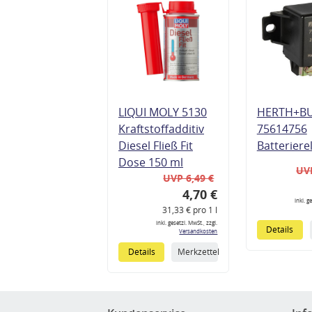
LIQUI MOLY 5130
HERTH+B
Kraftstoffadditiv
75614756
Diesel Fließ Fit
Batteriere
Dose 150 ml
UVP
UVP 6,49 €
4,70 €
inkl. g
31,33 € pro 1 l
inkl. gesetzl. MwSt., zzgl.
Details
Versandkosten
Details
Merkzettel