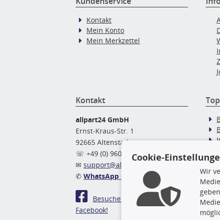
Kundenservice
Inf
Kontakt
Mein Konto
Mein Merkzettel
J
Kontakt
Top
allpart24 GmbH
Ernst-Kraus-Str. 1
92665 Altenstadt
Ö
☏ +49 (0) 9602 / 9 42 49 46
Cookie-Einstellung
✉
support@allpart24.de
Wir v
✆
WhatsApp Nachricht
Medie
geben
Besuchen Sie uns auf
Medie
Facebook!
mögli