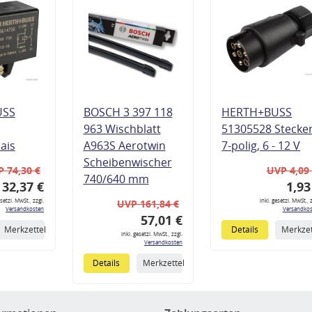
USS
BOSCH 3 397 118
HERTH+BUSS
963 Wischblatt
51305528 Stecke
lais
A963S Aerotwin
7-polig, 6 - 12 V
Scheibenwischer
 74,30 €
UVP 4,09
740/640 mm
32,37 €
1,93
esetzl. MwSt., zzgl.
inkl. gesetzl. MwSt., z
UVP 161,84 €
Versandkosten
Versandkos
57,01 €
Merkzettel
Details
Merkzet
inkl. gesetzl. MwSt., zzgl.
Versandkosten
Details
Merkzettel