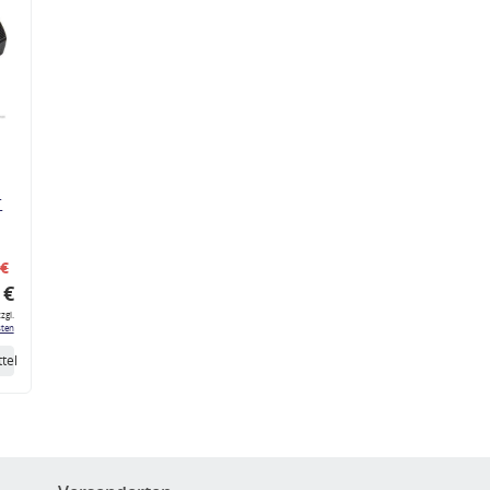
r
 €
 €
zgl.
ten
tel