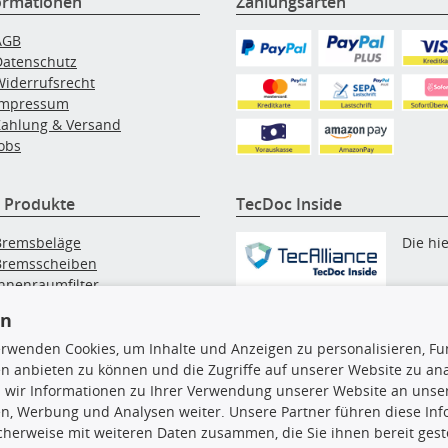
ormationen
Zahlungsarten
AGB
Datenschutz
Widerrufsrecht
Impressum
Zahlung & Versand
obs
 Produkte
TecDoc Inside
Bremsbeläge
Die hi
Bremsscheiben
Innenraumfilter
angezeigten Daten, insbesonde
lfilter
die gesamte Datenbank, dürfen
en
Wischerblätter
nicht kopiert werden. Es ist zu
Zündkerzen
erwenden Cookies, um Inhalte und Anzeigen zu personalisieren, Fun
unterlassen, die Daten oder die
n anbieten zu können und die Zugriffe auf unserer Website zu an
gesamte Datenbank ohne vorhe
 wir Informationen zu Ihrer Verwendung unserer Website an unsere
Zustimmung TecDocs zu
n, Werbung und Analysen weiter. Unsere Partner führen diese In
vervielfältigen, zu verbreiten
cherweise mit weiteren Daten zusammen, die Sie ihnen bereit geste
und/oder diese Handlungen du