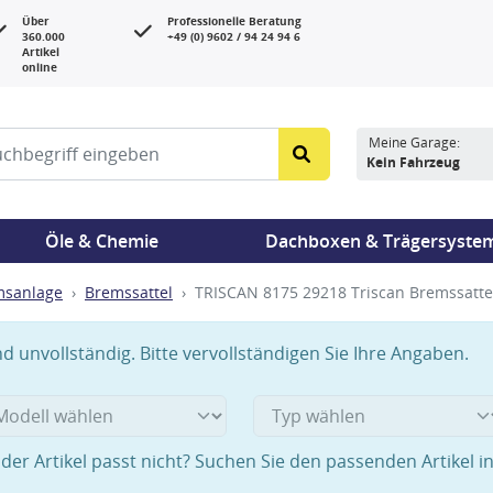
Über
Professionelle Beratung
360.000
+49 (0) 9602 / 94 24 94 6
Artikel
online
Meine Garage:
Kein Fahrzeug
Öle & Chemie
Dachboxen & Trägersyste
msanlage
Bremssattel
TRISCAN 8175 29218 Triscan Bremssattel
 unvollständig. Bitte vervollständigen Sie Ihre Angaben.
der Artikel passt nicht? Suchen Sie den passenden Artikel i