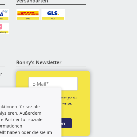
Versandarten
Ronny’s Newsletter
er
re
Mit der Anmeldung bestätigst du
unsere
Datenschutzhinweise.
ktionen für soziale
(*Pflichtfeld)
alysieren. Außerdem
rige
 Partner für soziale
Anmelden
formationen
llt haben oder die sie im
rch