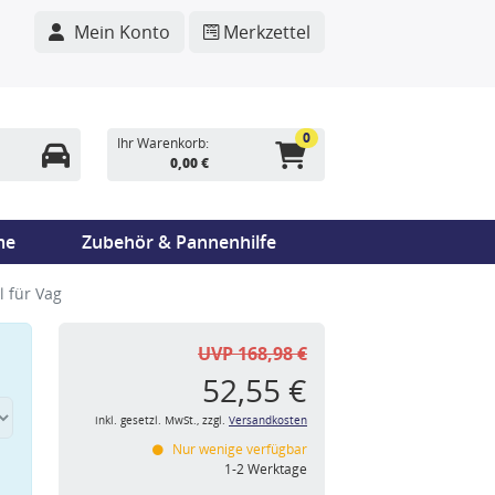
Mein Konto
Merkzettel
0
Ihr Warenkorb:
0,00 €
me
Zubehör & Pannenhilfe
 für Vag
UVP 168,98 €
52,55 €
inkl. gesetzl. MwSt., zzgl.
Versandkosten
Nur wenige verfügbar
n
1-2 Werktage