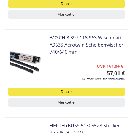
Details
Merkzettel
BOSCH 3 397 118 963 Wischblatt
A963S Aerotwin Scheibenwischer
740/640 mm
UVP 161,84 €
57,01 €
inkl. gesetzl. MwSt., zzgl.
Versandkosten
Details
Merkzettel
HERTH+BUSS 51305528 Stecker
7-polig, 6 - 12 V