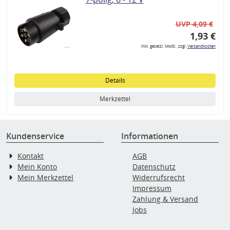
UVP 4,09 €
1,93 €
inkl. gesetzl. MwSt., zzgl.
Versandkosten
Details
Merkzettel
Kundenservice
Informationen
Kontakt
AGB
Mein Konto
Datenschutz
Mein Merkzettel
Widerrufsrecht
Impressum
Zahlung & Versand
Jobs