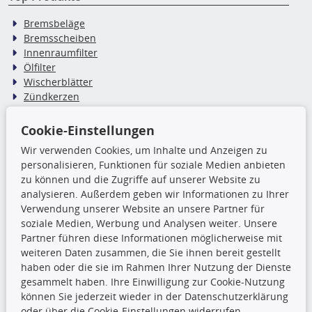
Bremsbeläge
Bremsscheiben
Innenraumfilter
Ölfilter
Wischerblätter
Zündkerzen
Cookie-Einstellungen
TecDoc Inside
Wir verwenden Cookies, um Inhalte und Anzeigen zu
Die hier angezeigten Daten,
personalisieren, Funktionen für soziale Medien anbieten
insbesondere die gesamte Datenbank,
zu können und die Zugriffe auf unserer Website zu
dürfen nicht kopiert werden. Es ist zu
analysieren. Außerdem geben wir Informationen zu Ihrer
unterlassen, die Daten oder die gesamte Datenbank ohne
Verwendung unserer Website an unsere Partner für
vorherige Zustimmung TecDocs zu vervielfältigen, zu
soziale Medien, Werbung und Analysen weiter. Unsere
verbreiten und/oder diese Handlungen durch Dritte ausführen
Partner führen diese Informationen möglicherweise mit
zu lassen. Ein Zuwiderhandeln stellt eine
weiteren Daten zusammen, die Sie ihnen bereit gestellt
Urheberrechtsverletzung dar und wird verfolgt.
haben oder die sie im Rahmen Ihrer Nutzung der Dienste
gesammelt haben. Ihre Einwilligung zur Cookie-Nutzung
können Sie jederzeit wieder in der Datenschutzerklärung
Ronny’s Newsletter
oder über die Cookie-Einstellungen widerrufen.