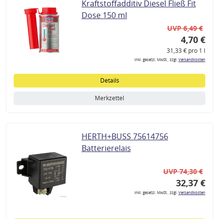
Kraftstoffadditiv Diesel Fließ Fit
Dose 150 ml
UVP 6,49 €
4,70 €
31,33 € pro 1 l
inkl. gesetzl. MwSt., zzgl.
Versandkosten
Details
Merkzettel
HERTH+BUSS 75614756
Batterierelais
UVP 74,30 €
32,37 €
inkl. gesetzl. MwSt., zzgl.
Versandkosten