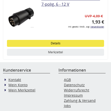
7-polig, 6 - 12 V
UVP 4,09 €
1,93 €
inkl. gesetzl. MwSt., zzgl.
Versandkosten
Details
Merkzettel
Kundenservice
Informationen
Kontakt
AGB
Mein Konto
Datenschutz
Mein Merkzettel
Widerrufsrecht
Impressum
Zahlung & Versand
Jobs