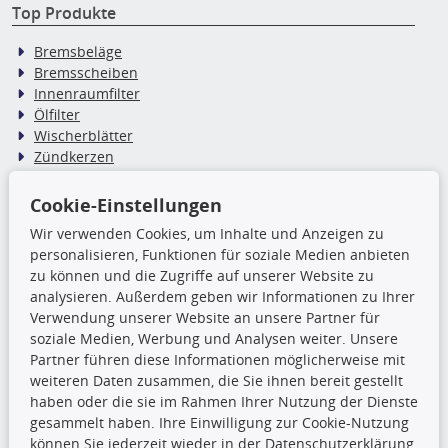
Top Produkte
Bremsbeläge
Bremsscheiben
Innenraumfilter
Ölfilter
Wischerblätter
Zündkerzen
Cookie-Einstellungen
TecDoc Inside
Wir verwenden Cookies, um Inhalte und Anzeigen zu
Die hier angezeigten Daten,
personalisieren, Funktionen für soziale Medien anbieten
insbesondere die gesamte Datenbank,
zu können und die Zugriffe auf unserer Website zu
dürfen nicht kopiert werden. Es ist zu
analysieren. Außerdem geben wir Informationen zu Ihrer
unterlassen, die Daten oder die gesamte Datenbank ohne
Verwendung unserer Website an unsere Partner für
vorherige Zustimmung TecDocs zu vervielfältigen, zu
soziale Medien, Werbung und Analysen weiter. Unsere
verbreiten und/oder diese Handlungen durch Dritte ausführen
Partner führen diese Informationen möglicherweise mit
zu lassen. Ein Zuwiderhandeln stellt eine
weiteren Daten zusammen, die Sie ihnen bereit gestellt
Urheberrechtsverletzung dar und wird verfolgt.
haben oder die sie im Rahmen Ihrer Nutzung der Dienste
gesammelt haben. Ihre Einwilligung zur Cookie-Nutzung
können Sie jederzeit wieder in der Datenschutzerklärung