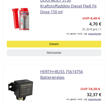
LIQUI MOLY 5130
Kraftstoffadditiv Diesel Fließ Fit
Dose 150 ml
UVP 6,49 €
4,70 €
31,33 € pro 1 l
inkl. gesetzl. MwSt., zzgl.
Versandkosten
Details
Merkzettel
HERTH+BUSS 75614756
Batterierelais
UVP 74,30 €
32,37 €
inkl. gesetzl. MwSt., zzgl.
Versandkosten