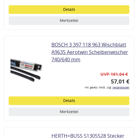
Details
Merkzettel
BOSCH 3 397 118 963 Wischblatt
A963S Aerotwin Scheibenwischer
740/640 mm
UVP 161,84 €
57,01 €
inkl. gesetzl. MwSt., zzgl.
Versandkosten
Details
Merkzettel
HERTH+BUSS 51305528 Stecker