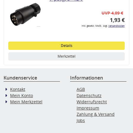
UVP 4,09 €
1,93 €
inkl. gesetzl. MwSt., zzgl.
Versandkosten
Details
Merkzettel
Kundenservice
Informationen
Kontakt
AGB
Mein Konto
Datenschutz
Mein Merkzettel
Widerrufsrecht
Impressum
Zahlung & Versand
Jobs