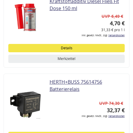
Kraftstoffadditiv Diesel Fließ Fit
Dose 150 ml
UVP 6,49 €
4,70 €
31,33 € pro 1 l
inkl. gesetzl. MwSt., zzgl.
Versandkosten
Details
Merkzettel
HERTH+BUSS 75614756
Batterierelais
UVP 74,30 €
32,37 €
inkl. gesetzl. MwSt., zzgl.
Versandkosten