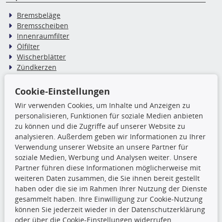
Bremsbeläge
Bremsscheiben
Innenraumfilter
Ölfilter
Wischerblätter
Zündkerzen
Cookie-Einstellungen
TecDoc Inside
Wir verwenden Cookies, um Inhalte und Anzeigen zu
Die hier angezeigten Daten,
personalisieren, Funktionen für soziale Medien anbieten
insbesondere die gesamte Datenbank,
zu können und die Zugriffe auf unserer Website zu
dürfen nicht kopiert werden. Es ist zu
analysieren. Außerdem geben wir Informationen zu Ihrer
unterlassen, die Daten oder die gesamte Datenbank ohne
Verwendung unserer Website an unsere Partner für
vorherige Zustimmung TecDocs zu vervielfältigen, zu
soziale Medien, Werbung und Analysen weiter. Unsere
verbreiten und/oder diese Handlungen durch Dritte ausführen
Partner führen diese Informationen möglicherweise mit
zu lassen. Ein Zuwiderhandeln stellt eine
weiteren Daten zusammen, die Sie ihnen bereit gestellt
Urheberrechtsverletzung dar und wird verfolgt.
haben oder die sie im Rahmen Ihrer Nutzung der Dienste
gesammelt haben. Ihre Einwilligung zur Cookie-Nutzung
können Sie jederzeit wieder in der Datenschutzerklärung
Ronny’s Newsletter
oder über die Cookie-Einstellungen widerrufen.