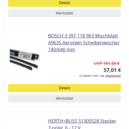
Details
Merkzettel
BOSCH 3 397 118 963 Wischblatt
A963S Aerotwin Scheibenwischer
740/640 mm
UVP 161,84 €
57,01 €
inkl. gesetzl. MwSt., zzgl.
Versandkosten
Details
Merkzettel
HERTH+BUSS 51305528 Stecker
7-polig, 6 - 12 V