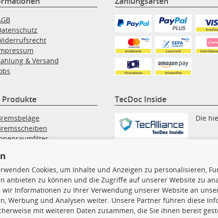
ormationen
Zahlungsarten
AGB
Datenschutz
Widerrufsrecht
Impressum
Zahlung & Versand
obs
 Produkte
TecDoc Inside
Bremsbeläge
Die hi
Bremsscheiben
Innenraumfilter
angezeigten Daten, insbesonde
lfilter
die gesamte Datenbank, dürfen
en
Wischerblätter
nicht kopiert werden. Es ist zu
Zündkerzen
erwenden Cookies, um Inhalte und Anzeigen zu personalisieren, Fun
unterlassen, die Daten oder die
n anbieten zu können und die Zugriffe auf unserer Website zu an
gesamte Datenbank ohne vorhe
 wir Informationen zu Ihrer Verwendung unserer Website an unsere
Zustimmung TecDocs zu
n, Werbung und Analysen weiter. Unsere Partner führen diese In
vervielfältigen, zu verbreiten
cherweise mit weiteren Daten zusammen, die Sie ihnen bereit geste
und/oder diese Handlungen du