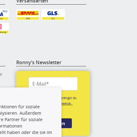
Versandarten
Ronny’s Newsletter
er
re
Mit der Anmeldung bestätigst du
unsere
Datenschutzhinweise.
ktionen für soziale
(*Pflichtfeld)
alysieren. Außerdem
rige
 Partner für soziale
Anmelden
formationen
llt haben oder die sie im
rch