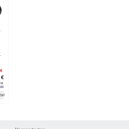
r
 €
 €
zgl.
ten
tel