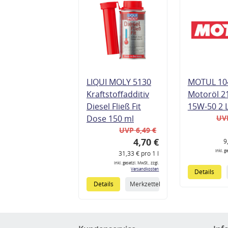
LIQUI MOLY 5130
MOTUL 10
Kraftstoffadditiv
Motoröl 2
Diesel Fließ Fit
15W-50 2 
Dose 150 ml
UVP
UVP 6,49 €
4,70 €
9
inkl. g
31,33 € pro 1 l
inkl. gesetzl. MwSt., zzgl.
Versandkosten
Details
Details
Merkzettel