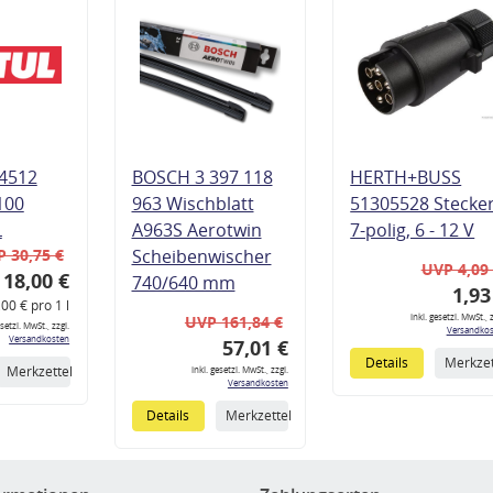
4512
BOSCH 3 397 118
HERTH+BUSS
100
963 Wischblatt
51305528 Stecke
L
A963S Aerotwin
7-polig, 6 - 12 V
 30,75 €
Scheibenwischer
UVP 4,09
18,00 €
740/640 mm
1,93
,00 € pro 1 l
inkl. gesetzl. MwSt., z
UVP 161,84 €
esetzl. MwSt., zzgl.
Versandkos
Versandkosten
57,01 €
Details
Merkzet
Merkzettel
inkl. gesetzl. MwSt., zzgl.
Versandkosten
Details
Merkzettel