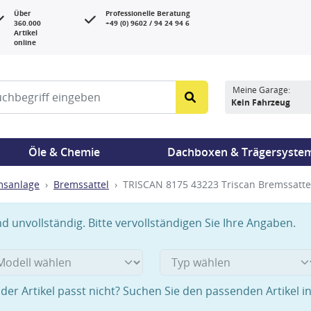
Über
Professionelle Beratung
360.000
+49 (0) 9602 / 94 24 94 6
Artikel
online
Meine Garage:
Kein Fahrzeug
Öle & Chemie
Dachboxen & Trägersyste
msanlage
Bremssattel
TRISCAN 8175 43223 Triscan Bremssattel
 unvollständig. Bitte vervollständigen Sie Ihre Angaben.
der Artikel passt nicht? Suchen Sie den passenden Artikel i