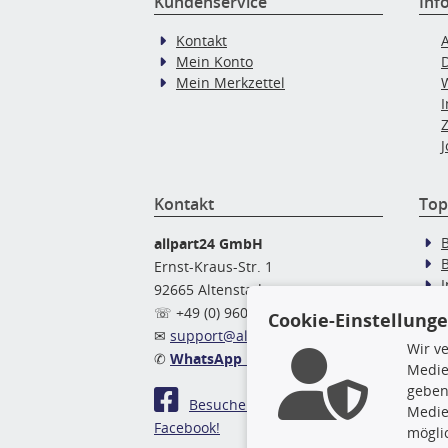
Kundenservice
Inf
Kontakt
Mein Konto
Mein Merkzettel
J
Kontakt
Top
allpart24 GmbH
Ernst-Kraus-Str. 1
92665 Altenstadt
Ö
☏ +49 (0) 9602 / 9 42 49 46
Cookie-Einstellung
✉
support@allpart24.de
Wir v
✆
WhatsApp Nachricht
Medie
geben
Besuchen Sie uns auf
Medie
Facebook!
mögli