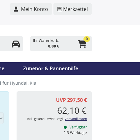
Mein Konto
Merkzettel
0
Ihr Warenkorb:
0,00 €
me
Zubehör & Pannenhilfe
 für Hyundai, Kia
UVP 297,50 €
62,10 €
inkl. gesetzl. MwSt., zzgl.
Versandkosten
Verfügbar
n
2-3 Werktage