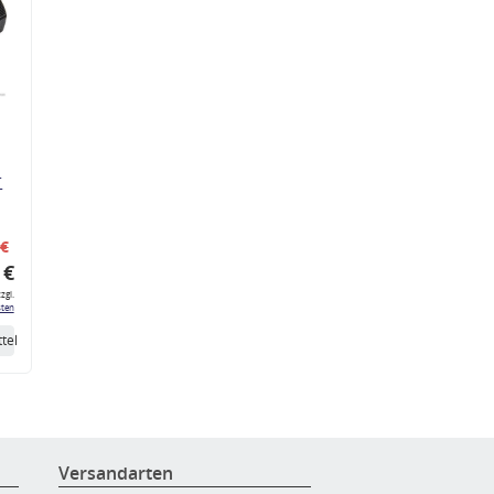
r
 €
 €
zgl.
ten
tel
Versandarten