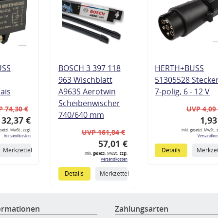
USS
BOSCH 3 397 118
HERTH+BUSS
963 Wischblatt
51305528 Stecke
lais
A963S Aerotwin
7-polig, 6 - 12 V
Scheibenwischer
 74,30 €
UVP 4,09
740/640 mm
32,37 €
1,93
esetzl. MwSt., zzgl.
inkl. gesetzl. MwSt., z
UVP 161,84 €
Versandkosten
Versandkos
57,01 €
Merkzettel
Details
Merkzet
inkl. gesetzl. MwSt., zzgl.
Versandkosten
Details
Merkzettel
ormationen
Zahlungsarten