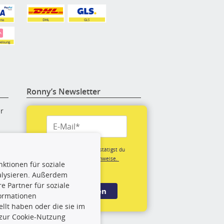
Ronny’s Newsletter
er
re
Mit der Anmeldung bestätigst du
unsere
Datenschutzhinweise.
ktionen für soziale
(*Pflichtfeld)
alysieren. Außerdem
rige
 Partner für soziale
Anmelden
formationen
llt haben oder die sie im
rch
 zur Cookie-Nutzung