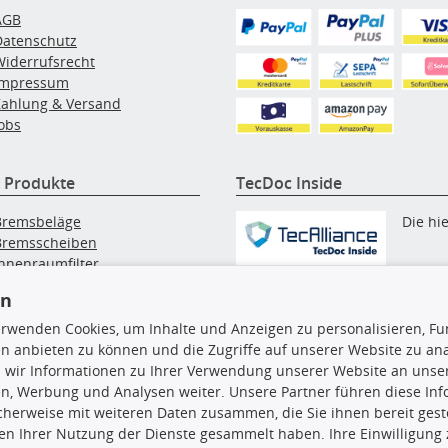
AGB
Datenschutz
Widerrufsrecht
Impressum
Zahlung & Versand
obs
 Produkte
TecDoc Inside
Bremsbeläge
Die hi
Bremsscheiben
Innenraumfilter
angezeigten Daten, insbesonde
lfilter
die gesamte Datenbank, dürfen
en
Wischerblätter
nicht kopiert werden. Es ist zu
Zündkerzen
erwenden Cookies, um Inhalte und Anzeigen zu personalisieren, Fun
unterlassen, die Daten oder die
n anbieten zu können und die Zugriffe auf unserer Website zu an
gesamte Datenbank ohne vorhe
 wir Informationen zu Ihrer Verwendung unserer Website an unsere
Zustimmung TecDocs zu
n, Werbung und Analysen weiter. Unsere Partner führen diese In
vervielfältigen, zu verbreiten
cherweise mit weiteren Daten zusammen, die Sie ihnen bereit geste
und/oder diese Handlungen du
n Ihrer Nutzung der Dienste gesammelt haben. Ihre Einwilligung
Dritte ausführen zu lassen. Ein