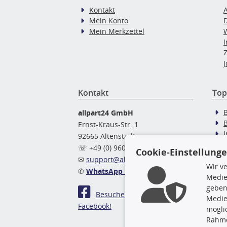
Kontakt
Mein Konto
Mein Merkzettel
J
Kontakt
Top
allpart24 GmbH
Ernst-Kraus-Str. 1
92665 Altenstadt
Ö
☏ +49 (0) 9602 / 9 42 49 46
Cookie-Einstellung
✉
support@allpart24.de
Wir v
✆
WhatsApp Nachricht
Medie
geben
Besuchen Sie uns auf
Medie
Facebook!
mögli
Rahme