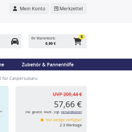
Mein Konto
Merkzettel
0
Ihr Warenkorb:
0,00 €
me
Zubehör & Pannenhilfe
 für Calipersubaru
UVP 209,44 €
57,66 €
inkl. gesetzl. MwSt., zzgl.
Versandkosten
Nur wenige verfügbar
n
2-3 Werktage