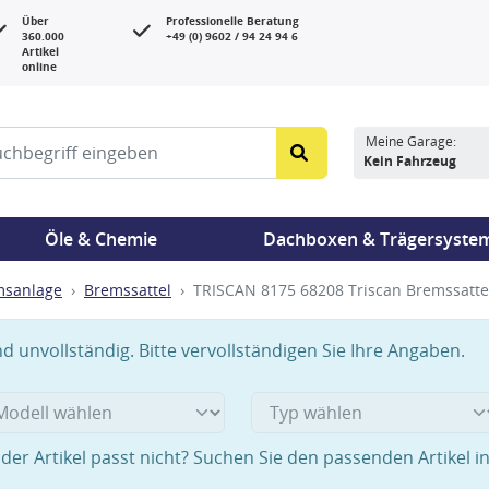
Über
Professionelle Beratung
360.000
+49 (0) 9602 / 94 24 94 6
Artikel
online
Meine Garage:
Kein Fahrzeug
Öle & Chemie
Dachboxen & Trägersyste
msanlage
Bremssattel
TRISCAN 8175 68208 Triscan Bremssattel
 unvollständig. Bitte vervollständigen Sie Ihre Angaben.
der Artikel passt nicht? Suchen Sie den passenden Artikel i