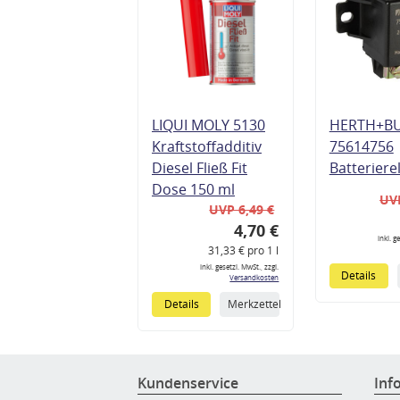
LIQUI MOLY 5130
HERTH+B
Kraftstoffadditiv
75614756
Diesel Fließ Fit
Batteriere
Dose 150 ml
UVP
UVP 6,49 €
4,70 €
inkl. g
31,33 € pro 1 l
inkl. gesetzl. MwSt., zzgl.
Details
Versandkosten
Details
Merkzettel
Kundenservice
Inf