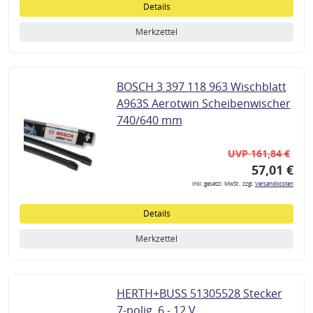
Details
Merkzettel
BOSCH 3 397 118 963 Wischblatt
A963S Aerotwin Scheibenwischer
740/640 mm
UVP 161,84 €
57,01 €
inkl. gesetzl. MwSt., zzgl.
Versandkosten
Details
Merkzettel
HERTH+BUSS 51305528 Stecker
7-polig, 6 - 12 V