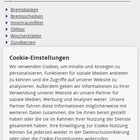
Bremsbeläge
Bremsscheiben
Innenraumfilter
Ölfilter
Wischerblätter
Zündkerzen
Cookie-Einstellungen
TecDoc Inside
Wir verwenden Cookies, um Inhalte und Anzeigen zu
Die hier angezeigten Daten,
personalisieren, Funktionen für soziale Medien anbieten
insbesondere die gesamte Datenbank,
zu können und die Zugriffe auf unserer Website zu
dürfen nicht kopiert werden. Es ist zu
analysieren. Außerdem geben wir Informationen zu Ihrer
unterlassen, die Daten oder die gesamte Datenbank ohne
Verwendung unserer Website an unsere Partner für
vorherige Zustimmung TecDocs zu vervielfältigen, zu
soziale Medien, Werbung und Analysen weiter. Unsere
verbreiten und/oder diese Handlungen durch Dritte ausführen
Partner führen diese Informationen möglicherweise mit
zu lassen. Ein Zuwiderhandeln stellt eine
weiteren Daten zusammen, die Sie ihnen bereit gestellt
Urheberrechtsverletzung dar und wird verfolgt.
haben oder die sie im Rahmen Ihrer Nutzung der Dienste
gesammelt haben. Ihre Einwilligung zur Cookie-Nutzung
können Sie jederzeit wieder in der Datenschutzerklärung
Ronny’s Newsletter
oder über die Cookie-Einstellungen widerrufen.