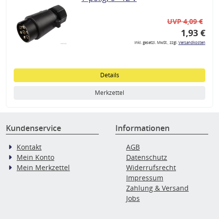
UVP 4,09 €
1,93 €
inkl. gesetzl. MwSt., zzgl.
Versandkosten
Details
Merkzettel
Kundenservice
Informationen
Kontakt
AGB
Mein Konto
Datenschutz
Mein Merkzettel
Widerrufsrecht
Impressum
Zahlung & Versand
Jobs