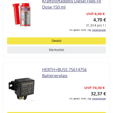
Kraftstoffadditiv Diesel Fließ Fit
Dose 150 ml
UVP 6,49 €
4,70 €
31,33 € pro 1 l
inkl. gesetzl. MwSt., zzgl.
Versandkosten
Details
Merkzettel
HERTH+BUSS 75614756
Batterierelais
UVP 74,30 €
32,37 €
inkl. gesetzl. MwSt., zzgl.
Versandkosten