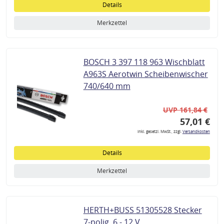
Details
Merkzettel
BOSCH 3 397 118 963 Wischblatt
A963S Aerotwin Scheibenwischer
740/640 mm
UVP 161,84 €
57,01 €
inkl. gesetzl. MwSt., zzgl.
Versandkosten
Details
Merkzettel
HERTH+BUSS 51305528 Stecker
7-polig, 6 - 12 V