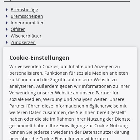
Bremsbeläge
Bremsscheiben
Innenraumfilter
Ölfilter
Wischerblätter
Zündkerzen
Cookie-Einstellungen
TecDoc Inside
Wir verwenden Cookies, um Inhalte und Anzeigen zu
Die hier angezeigten Daten,
personalisieren, Funktionen für soziale Medien anbieten
insbesondere die gesamte Datenbank,
zu können und die Zugriffe auf unserer Website zu
dürfen nicht kopiert werden. Es ist zu
analysieren. Außerdem geben wir Informationen zu Ihrer
unterlassen, die Daten oder die gesamte Datenbank ohne
Verwendung unserer Website an unsere Partner für
vorherige Zustimmung TecDocs zu vervielfältigen, zu
soziale Medien, Werbung und Analysen weiter. Unsere
verbreiten und/oder diese Handlungen durch Dritte ausführen
Partner führen diese Informationen möglicherweise mit
zu lassen. Ein Zuwiderhandeln stellt eine
weiteren Daten zusammen, die Sie ihnen bereit gestellt
Urheberrechtsverletzung dar und wird verfolgt.
haben oder die sie im Rahmen Ihrer Nutzung der Dienste
gesammelt haben. Ihre Einwilligung zur Cookie-Nutzung
können Sie jederzeit wieder in der Datenschutzerklärung
Ronny’s Newsletter
oder über die Cookie-Einstellungen widerrufen.