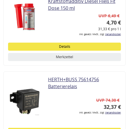
Kraftstoffadditiv Diesel Fließ Fit
Dose 150 ml
UVP 6,49 €
4,70 €
31,33 € pro 1 l
inkl. gesetzl. MwSt., zzgl.
Versandkosten
Details
Merkzettel
HERTH+BUSS 75614756
Batterierelais
UVP 74,30 €
32,37 €
inkl. gesetzl. MwSt., zzgl.
Versandkosten