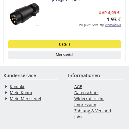
UVP 4,09 €
1,93 €
inkl. gesetzl. MwSt., zzgl.
Versandkosten
Details
Merkzettel
Kundenservice
Informationen
Kontakt
AGB
Mein Konto
Datenschutz
Mein Merkzettel
Widerrufsrecht
Impressum
Zahlung & Versand
Jobs