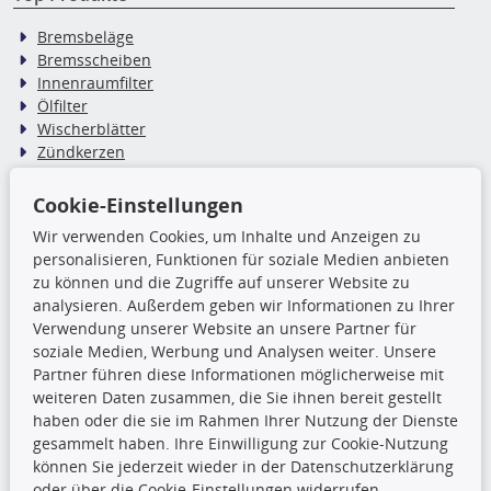
Bremsbeläge
Bremsscheiben
Innenraumfilter
Ölfilter
Wischerblätter
Zündkerzen
Cookie-Einstellungen
TecDoc Inside
Wir verwenden Cookies, um Inhalte und Anzeigen zu
Die hier angezeigten Daten,
personalisieren, Funktionen für soziale Medien anbieten
insbesondere die gesamte Datenbank,
zu können und die Zugriffe auf unserer Website zu
dürfen nicht kopiert werden. Es ist zu
analysieren. Außerdem geben wir Informationen zu Ihrer
unterlassen, die Daten oder die gesamte Datenbank ohne
Verwendung unserer Website an unsere Partner für
vorherige Zustimmung TecDocs zu vervielfältigen, zu
soziale Medien, Werbung und Analysen weiter. Unsere
verbreiten und/oder diese Handlungen durch Dritte ausführen
Partner führen diese Informationen möglicherweise mit
zu lassen. Ein Zuwiderhandeln stellt eine
weiteren Daten zusammen, die Sie ihnen bereit gestellt
Urheberrechtsverletzung dar und wird verfolgt.
haben oder die sie im Rahmen Ihrer Nutzung der Dienste
gesammelt haben. Ihre Einwilligung zur Cookie-Nutzung
können Sie jederzeit wieder in der Datenschutzerklärung
Ronny’s Newsletter
oder über die Cookie-Einstellungen widerrufen.