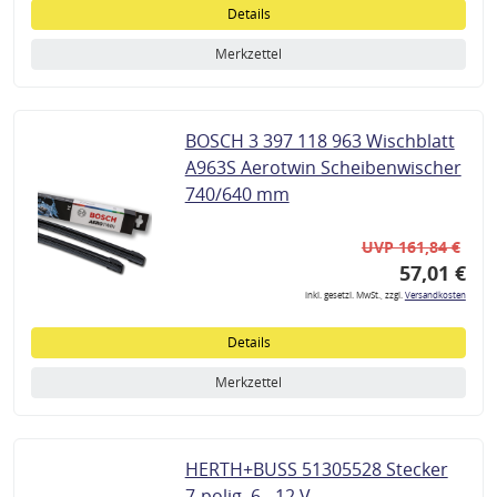
Details
Merkzettel
BOSCH 3 397 118 963 Wischblatt
A963S Aerotwin Scheibenwischer
740/640 mm
UVP 161,84 €
57,01 €
inkl. gesetzl. MwSt., zzgl.
Versandkosten
Details
Merkzettel
HERTH+BUSS 51305528 Stecker
7-polig, 6 - 12 V