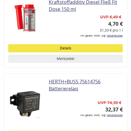
Kraftstoffadditiv Diesel Fließ Fit
Dose 150 ml
UVP 6,49 €
4,70 €
31,33 € pro 1 l
inkl. gesetzl. MwSt., zzgl.
Versandkosten
Details
Merkzettel
HERTH+BUSS 75614756
Batterierelais
UVP 74,30 €
32,37 €
inkl. gesetzl. MwSt., zzgl.
Versandkosten