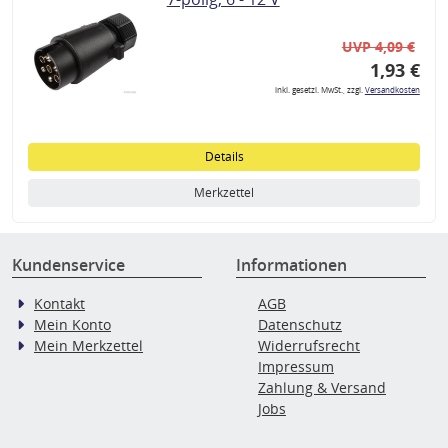
UVP 4,09 €
1,93 €
inkl. gesetzl. MwSt., zzgl.
Versandkosten
Details
Merkzettel
Kundenservice
Informationen
Kontakt
AGB
Mein Konto
Datenschutz
Mein Merkzettel
Widerrufsrecht
Impressum
Zahlung & Versand
Jobs