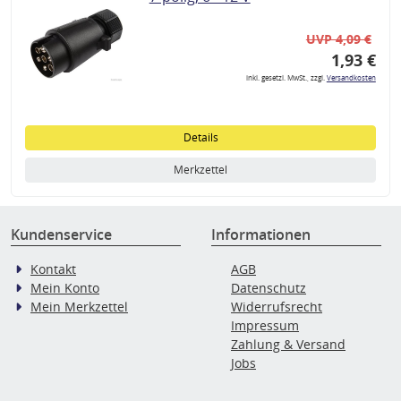
UVP 4,09 €
1,93 €
inkl. gesetzl. MwSt., zzgl.
Versandkosten
Details
Merkzettel
Kundenservice
Informationen
Kontakt
AGB
Mein Konto
Datenschutz
Mein Merkzettel
Widerrufsrecht
Impressum
Zahlung & Versand
Jobs