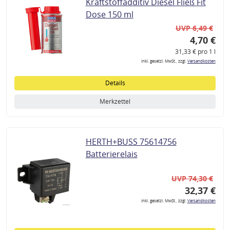
Kraftstoffadditiv Diesel Fließ Fit
Dose 150 ml
UVP 6,49 €
4,70 €
31,33 € pro 1 l
inkl. gesetzl. MwSt., zzgl.
Versandkosten
Details
Merkzettel
HERTH+BUSS 75614756
Batterierelais
UVP 74,30 €
32,37 €
inkl. gesetzl. MwSt., zzgl.
Versandkosten