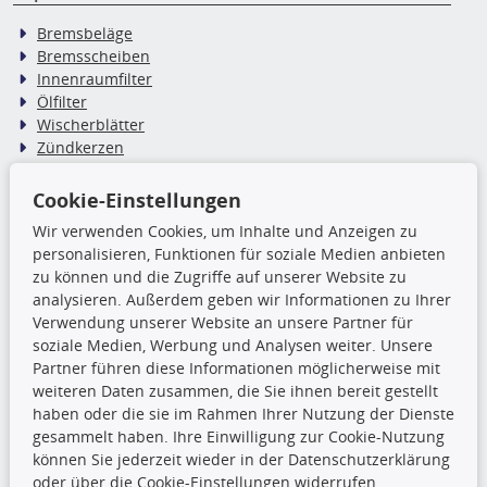
Bremsbeläge
Bremsscheiben
Innenraumfilter
Ölfilter
Wischerblätter
Zündkerzen
Cookie-Einstellungen
TecDoc Inside
Wir verwenden Cookies, um Inhalte und Anzeigen zu
Die hier angezeigten Daten,
personalisieren, Funktionen für soziale Medien anbieten
insbesondere die gesamte Datenbank,
zu können und die Zugriffe auf unserer Website zu
dürfen nicht kopiert werden. Es ist zu
analysieren. Außerdem geben wir Informationen zu Ihrer
unterlassen, die Daten oder die gesamte Datenbank ohne
Verwendung unserer Website an unsere Partner für
vorherige Zustimmung TecDocs zu vervielfältigen, zu
soziale Medien, Werbung und Analysen weiter. Unsere
verbreiten und/oder diese Handlungen durch Dritte ausführen
Partner führen diese Informationen möglicherweise mit
zu lassen. Ein Zuwiderhandeln stellt eine
weiteren Daten zusammen, die Sie ihnen bereit gestellt
Urheberrechtsverletzung dar und wird verfolgt.
haben oder die sie im Rahmen Ihrer Nutzung der Dienste
gesammelt haben. Ihre Einwilligung zur Cookie-Nutzung
können Sie jederzeit wieder in der Datenschutzerklärung
Ronny’s Newsletter
oder über die Cookie-Einstellungen widerrufen.