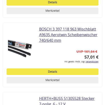
Details
Merkzettel
BOSCH 3 397 118 963 Wischblatt
A963S Aerotwin Scheibenwischer
740/640 mm
UVP 161,84 €
57,01 €
inkl. gesetzl. MwSt., zzgl.
Versandkosten
Details
Merkzettel
HERTH+BUSS 51305528 Stecker
7-polig, 6 - 12 V