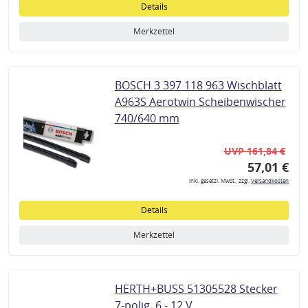
Details
Merkzettel
BOSCH 3 397 118 963 Wischblatt
A963S Aerotwin Scheibenwischer
740/640 mm
UVP 161,84 €
57,01 €
inkl. gesetzl. MwSt., zzgl.
Versandkosten
Details
Merkzettel
HERTH+BUSS 51305528 Stecker
7-polig, 6 - 12 V