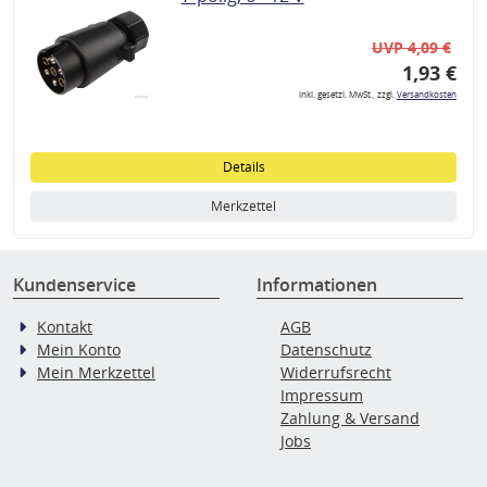
UVP 4,09 €
1,93 €
inkl. gesetzl. MwSt., zzgl.
Versandkosten
Details
Merkzettel
Kundenservice
Informationen
Kontakt
AGB
Mein Konto
Datenschutz
Mein Merkzettel
Widerrufsrecht
Impressum
Zahlung & Versand
Jobs