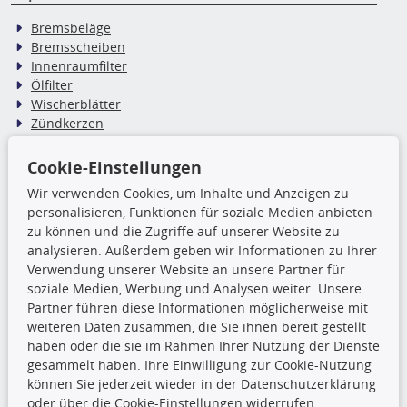
Bremsbeläge
Bremsscheiben
Innenraumfilter
Ölfilter
Wischerblätter
Zündkerzen
Cookie-Einstellungen
TecDoc Inside
Wir verwenden Cookies, um Inhalte und Anzeigen zu
Die hier angezeigten Daten,
personalisieren, Funktionen für soziale Medien anbieten
insbesondere die gesamte Datenbank,
zu können und die Zugriffe auf unserer Website zu
dürfen nicht kopiert werden. Es ist zu
analysieren. Außerdem geben wir Informationen zu Ihrer
unterlassen, die Daten oder die gesamte Datenbank ohne
Verwendung unserer Website an unsere Partner für
vorherige Zustimmung TecDocs zu vervielfältigen, zu
soziale Medien, Werbung und Analysen weiter. Unsere
verbreiten und/oder diese Handlungen durch Dritte ausführen
Partner führen diese Informationen möglicherweise mit
zu lassen. Ein Zuwiderhandeln stellt eine
weiteren Daten zusammen, die Sie ihnen bereit gestellt
Urheberrechtsverletzung dar und wird verfolgt.
haben oder die sie im Rahmen Ihrer Nutzung der Dienste
gesammelt haben. Ihre Einwilligung zur Cookie-Nutzung
können Sie jederzeit wieder in der Datenschutzerklärung
Ronny’s Newsletter
oder über die Cookie-Einstellungen widerrufen.