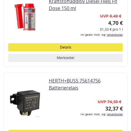
Kraftstoffadditiv Diesel Fließ Fit
Dose 150 ml
UVP 6,49 €
4,70 €
31,33 € pro 1 l
inkl. gesetzl. MwSt., zzgl.
Versandkosten
Details
Merkzettel
HERTH+BUSS 75614756
Batterierelais
UVP 74,30 €
32,37 €
inkl. gesetzl. MwSt., zzgl.
Versandkosten