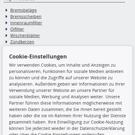
Bremsbeläge
Bremsscheiben
Innenraumfilter
Ölfilter
Wischerblätter
Zündkerzen
Cookie-Einstellungen
TecDoc Inside
Wir verwenden Cookies, um Inhalte und Anzeigen zu
Die hier angezeigten Daten,
personalisieren, Funktionen für soziale Medien anbieten
insbesondere die gesamte Datenbank,
zu können und die Zugriffe auf unserer Website zu
dürfen nicht kopiert werden. Es ist zu
analysieren. Außerdem geben wir Informationen zu Ihrer
unterlassen, die Daten oder die gesamte Datenbank ohne
Verwendung unserer Website an unsere Partner für
vorherige Zustimmung TecDocs zu vervielfältigen, zu
soziale Medien, Werbung und Analysen weiter. Unsere
verbreiten und/oder diese Handlungen durch Dritte ausführen
Partner führen diese Informationen möglicherweise mit
zu lassen. Ein Zuwiderhandeln stellt eine
weiteren Daten zusammen, die Sie ihnen bereit gestellt
Urheberrechtsverletzung dar und wird verfolgt.
haben oder die sie im Rahmen Ihrer Nutzung der Dienste
gesammelt haben. Ihre Einwilligung zur Cookie-Nutzung
können Sie jederzeit wieder in der Datenschutzerklärung
Ronny’s Newsletter
oder über die Cookie-Einstellungen widerrufen.