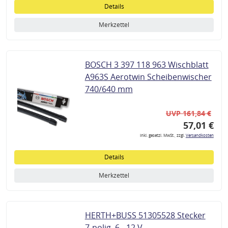
Details
Merkzettel
BOSCH 3 397 118 963 Wischblatt
A963S Aerotwin Scheibenwischer
740/640 mm
UVP 161,84 €
57,01 €
inkl. gesetzl. MwSt., zzgl.
Versandkosten
Details
Merkzettel
HERTH+BUSS 51305528 Stecker
7-polig, 6 - 12 V