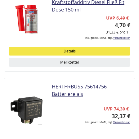
Kraftstoffadditiv Diesel Fließ Fit
Dose 150 ml
UVP 6,49 €
4,70 €
31,33 € pro 1 l
inkl. gesetzl. MwSt., zzgl.
Versandkosten
Details
Merkzettel
HERTH+BUSS 75614756
Batterierelais
UVP 74,30 €
32,37 €
inkl. gesetzl. MwSt., zzgl.
Versandkosten