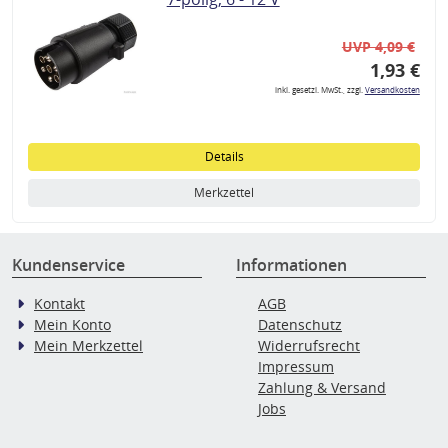
UVP 4,09 €
1,93 €
inkl. gesetzl. MwSt., zzgl.
Versandkosten
Details
Merkzettel
Kundenservice
Informationen
Kontakt
AGB
Mein Konto
Datenschutz
Mein Merkzettel
Widerrufsrecht
Impressum
Zahlung & Versand
Jobs