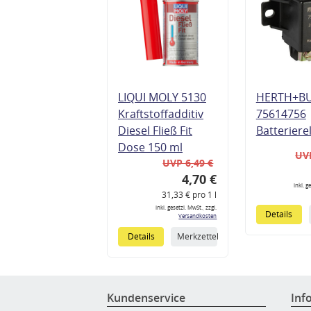
LIQUI MOLY 5130
HERTH+B
Kraftstoffadditiv
75614756
Diesel Fließ Fit
Batteriere
Dose 150 ml
UVP
UVP 6,49 €
4,70 €
inkl. g
31,33 € pro 1 l
inkl. gesetzl. MwSt., zzgl.
Details
Versandkosten
Details
Merkzettel
Kundenservice
Inf