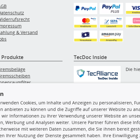
AGB
Datenschutz
Widerrufsrecht
Impressum
Zahlung & Versand
obs
 Produkte
TecDoc Inside
Bremsbeläge
Die hi
Bremsscheiben
Innenraumfilter
angezeigten Daten, insbesonde
lfilter
die gesamte Datenbank, dürfen
en
Wischerblätter
nicht kopiert werden. Es ist zu
Zündkerzen
erwenden Cookies, um Inhalte und Anzeigen zu personalisieren, Fun
unterlassen, die Daten oder die
n anbieten zu können und die Zugriffe auf unserer Website zu an
gesamte Datenbank ohne vorhe
 wir Informationen zu Ihrer Verwendung unserer Website an unsere
Zustimmung TecDocs zu
n, Werbung und Analysen weiter. Unsere Partner führen diese In
vervielfältigen, zu verbreiten
cherweise mit weiteren Daten zusammen, die Sie ihnen bereit geste
und/oder diese Handlungen du
n Ihrer Nutzung der Dienste gesammelt haben. Ihre Einwilligung
Dritte ausführen zu lassen. Ein