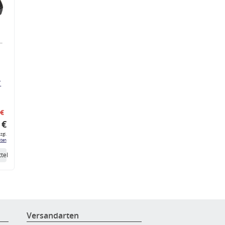
r
 €
 €
zgl.
ten
tel
Versandarten