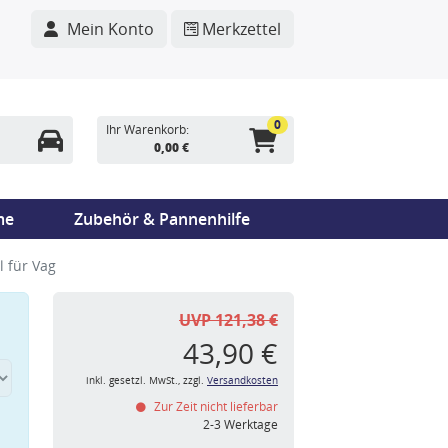
Mein Konto
Merkzettel
0
Ihr Warenkorb:
0,00 €
me
Zubehör & Pannenhilfe
 für Vag
UVP 121,38 €
43,90 €
inkl. gesetzl. MwSt., zzgl.
Versandkosten
Zur Zeit nicht lieferbar
n
2-3 Werktage