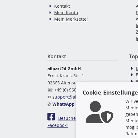
Kontakt
Mein Konto
Mein Merkzettel
J
Kontakt
Top
allpart24 GmbH
Ernst-Kraus-Str. 1
92665 Altenstadt
Ö
☏ +49 (0) 9602 / 9 42 49 46
Cookie-Einstellung
✉
support@allpart24.de
Wir v
✆
WhatsApp Nachricht
Medie
geben
Besuchen Sie uns auf
Medie
Facebook!
mögli
Rahme