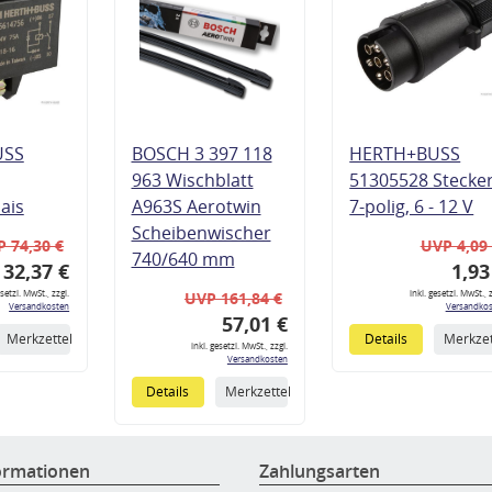
USS
BOSCH 3 397 118
HERTH+BUSS
963 Wischblatt
51305528 Stecke
lais
A963S Aerotwin
7-polig, 6 - 12 V
Scheibenwischer
 74,30 €
UVP 4,09
740/640 mm
32,37 €
1,93
esetzl. MwSt., zzgl.
inkl. gesetzl. MwSt., z
UVP 161,84 €
Versandkosten
Versandkos
57,01 €
Merkzettel
Details
Merkzet
inkl. gesetzl. MwSt., zzgl.
Versandkosten
Details
Merkzettel
ormationen
Zahlungsarten