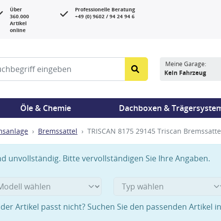
Über
Professionelle Beratung
360.000
+49 (0) 9602 / 94 24 94 6
Artikel
online
Meine Garage:
Kein Fahrzeug
Öle & Chemie
Dachboxen & Trägersyste
msanlage
Bremssattel
TRISCAN 8175 29145 Triscan Bremssattel
 unvollständig. Bitte vervollständigen Sie Ihre Angaben.
der Artikel passt nicht? Suchen Sie den passenden Artikel i