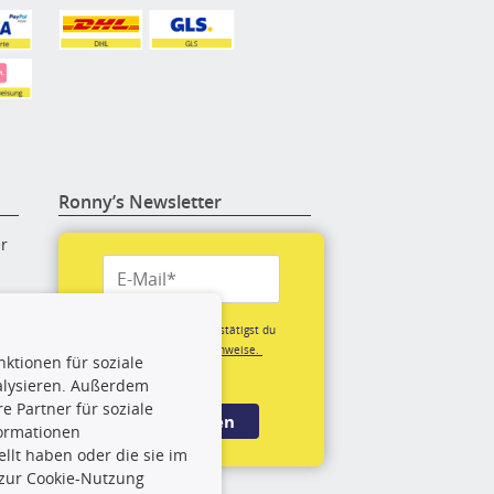
Ronny’s Newsletter
er
re
Mit der Anmeldung bestätigst du
unsere
Datenschutzhinweise.
ktionen für soziale
(*Pflichtfeld)
alysieren. Außerdem
rige
 Partner für soziale
Anmelden
formationen
llt haben oder die sie im
rch
 zur Cookie-Nutzung