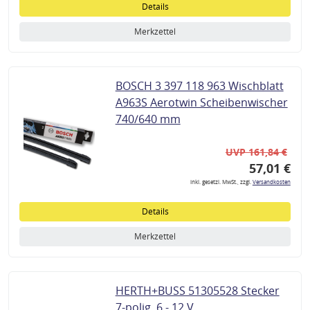
Details
Merkzettel
BOSCH 3 397 118 963 Wischblatt
A963S Aerotwin Scheibenwischer
740/640 mm
UVP 161,84 €
57,01 €
inkl. gesetzl. MwSt., zzgl.
Versandkosten
Details
Merkzettel
HERTH+BUSS 51305528 Stecker
7-polig, 6 - 12 V