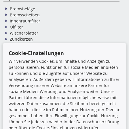
Bremsbeläge
Bremsscheiben
Innenraumfilter
Ölfilter
Wischerblätter
Zündkerzen
Cookie-Einstellungen
TecDoc Inside
Wir verwenden Cookies, um Inhalte und Anzeigen zu
Die hier angezeigten Daten,
personalisieren, Funktionen für soziale Medien anbieten
insbesondere die gesamte Datenbank,
zu können und die Zugriffe auf unserer Website zu
dürfen nicht kopiert werden. Es ist zu
analysieren. Außerdem geben wir Informationen zu Ihrer
unterlassen, die Daten oder die gesamte Datenbank ohne
Verwendung unserer Website an unsere Partner für
vorherige Zustimmung TecDocs zu vervielfältigen, zu
soziale Medien, Werbung und Analysen weiter. Unsere
verbreiten und/oder diese Handlungen durch Dritte ausführen
Partner führen diese Informationen möglicherweise mit
zu lassen. Ein Zuwiderhandeln stellt eine
weiteren Daten zusammen, die Sie ihnen bereit gestellt
Urheberrechtsverletzung dar und wird verfolgt.
haben oder die sie im Rahmen Ihrer Nutzung der Dienste
gesammelt haben. Ihre Einwilligung zur Cookie-Nutzung
können Sie jederzeit wieder in der Datenschutzerklärung
Ronny’s Newsletter
oder über die Cookie-Einstellungen widerrufen.