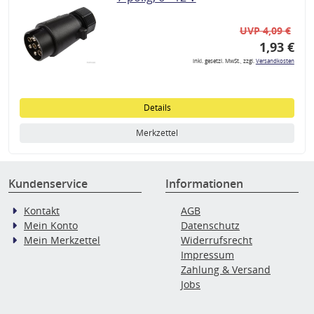
UVP 4,09 €
1,93 €
inkl. gesetzl. MwSt., zzgl.
Versandkosten
Details
Merkzettel
Kundenservice
Informationen
Kontakt
AGB
Mein Konto
Datenschutz
Mein Merkzettel
Widerrufsrecht
Impressum
Zahlung & Versand
Jobs