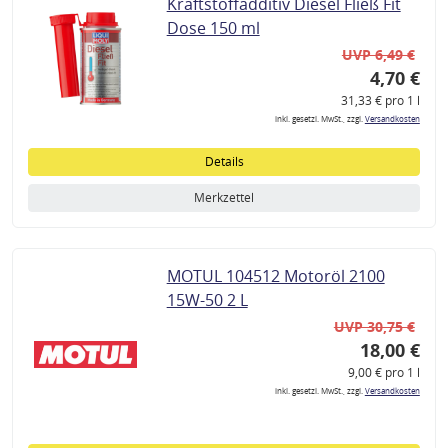
Kraftstoffadditiv Diesel Fließ Fit
Dose 150 ml
UVP 6,49 €
4,70 €
31,33 € pro 1 l
inkl. gesetzl. MwSt., zzgl.
Versandkosten
Details
Merkzettel
MOTUL 104512 Motoröl 2100
15W-50 2 L
UVP 30,75 €
18,00 €
9,00 € pro 1 l
inkl. gesetzl. MwSt., zzgl.
Versandkosten