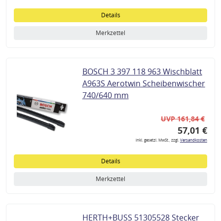
Details
Merkzettel
BOSCH 3 397 118 963 Wischblatt
A963S Aerotwin Scheibenwischer
740/640 mm
UVP 161,84 €
57,01 €
inkl. gesetzl. MwSt., zzgl.
Versandkosten
Details
Merkzettel
HERTH+BUSS 51305528 Stecker