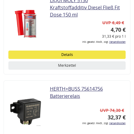
LIQUI MOLY 5130
Kraftstoffadditiv Diesel Fließ Fit
Dose 150 ml
UVP 6,49 €
4,70 €
31,33 € pro 1 l
inkl. gesetzl. MwSt., zzgl.
Versandkosten
Details
Merkzettel
HERTH+BUSS 75614756
Batterierelais
UVP 74,30 €
32,37 €
inkl. gesetzl. MwSt., zzgl.
Versandkosten