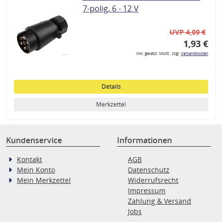
7-polig, 6 - 12 V
UVP 4,09 €
1,93 €
inkl. gesetzl. MwSt., zzgl.
Versandkosten
Details
Merkzettel
Kundenservice
Informationen
Kontakt
AGB
Mein Konto
Datenschutz
Mein Merkzettel
Widerrufsrecht
Impressum
Zahlung & Versand
Jobs