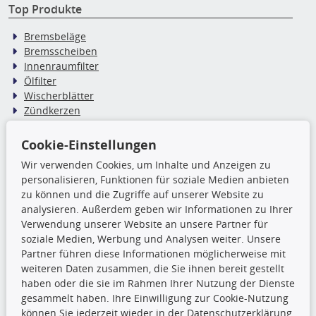
Top Produkte
Bremsbeläge
Bremsscheiben
Innenraumfilter
Ölfilter
Wischerblätter
Zündkerzen
Cookie-Einstellungen
TecDoc Inside
Wir verwenden Cookies, um Inhalte und Anzeigen zu
Die hier angezeigten Daten,
personalisieren, Funktionen für soziale Medien anbieten
insbesondere die gesamte Datenbank,
zu können und die Zugriffe auf unserer Website zu
dürfen nicht kopiert werden. Es ist zu
analysieren. Außerdem geben wir Informationen zu Ihrer
unterlassen, die Daten oder die gesamte Datenbank ohne
Verwendung unserer Website an unsere Partner für
vorherige Zustimmung TecDocs zu vervielfältigen, zu
soziale Medien, Werbung und Analysen weiter. Unsere
verbreiten und/oder diese Handlungen durch Dritte ausführen
Partner führen diese Informationen möglicherweise mit
zu lassen. Ein Zuwiderhandeln stellt eine
weiteren Daten zusammen, die Sie ihnen bereit gestellt
Urheberrechtsverletzung dar und wird verfolgt.
haben oder die sie im Rahmen Ihrer Nutzung der Dienste
gesammelt haben. Ihre Einwilligung zur Cookie-Nutzung
können Sie jederzeit wieder in der Datenschutzerklärung