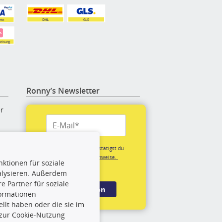
Ronny’s Newsletter
er
re
Mit der Anmeldung bestätigst du
unsere
Datenschutzhinweise.
ktionen für soziale
(*Pflichtfeld)
alysieren. Außerdem
rige
 Partner für soziale
Anmelden
formationen
llt haben oder die sie im
rch
 zur Cookie-Nutzung