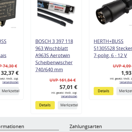
USS
BOSCH 3 397 118
HERTH+BUSS
963 Wischblatt
51305528 Stecke
lais
A963S Aerotwin
7-polig, 6 - 12 V
Scheibenwischer
 74,30 €
UVP 4,09
740/640 mm
32,37 €
1,93
esetzl. MwSt., zzgl.
inkl. gesetzl. MwSt., z
UVP 161,84 €
Versandkosten
Versandkos
57,01 €
Merkzettel
Details
Merkzet
inkl. gesetzl. MwSt., zzgl.
Versandkosten
Details
Merkzettel
ormationen
Zahlungsarten