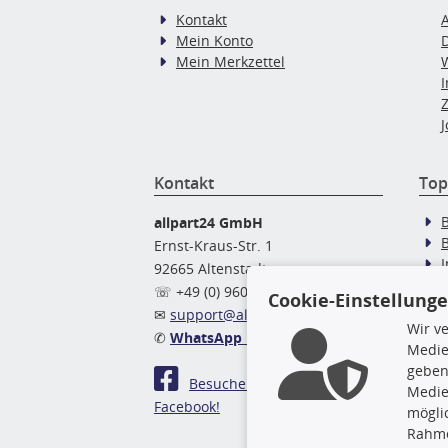
Kontakt
Mein Konto
Mein Merkzettel
J
Kontakt
Top
allpart24 GmbH
Ernst-Kraus-Str. 1
92665 Altenstadt
Ö
☏ +49 (0) 9602 / 9 42 49 46
Cookie-Einstellung
✉
support@allpart24.de
Wir v
✆
WhatsApp Nachricht
Medie
geben
Besuchen Sie uns auf
Medie
Facebook!
mögli
Rahme