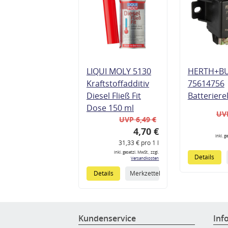
LIQUI MOLY 5130
HERTH+B
Kraftstoffadditiv
75614756
Diesel Fließ Fit
Batteriere
Dose 150 ml
UVP
UVP 6,49 €
4,70 €
inkl. g
31,33 € pro 1 l
inkl. gesetzl. MwSt., zzgl.
Details
Versandkosten
Details
Merkzettel
Kundenservice
Inf