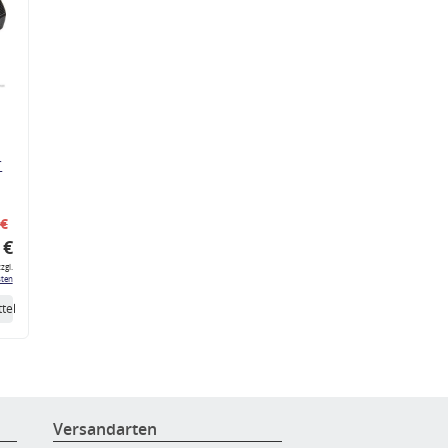
r
 €
 €
zgl.
ten
tel
Versandarten