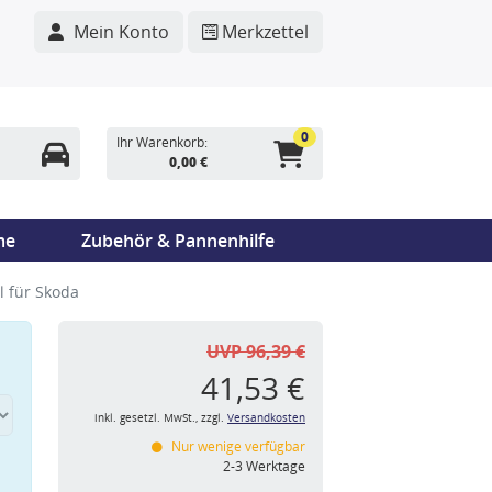
Mein Konto
Merkzettel
0
Ihr Warenkorb:
0,00 €
me
Zubehör & Pannenhilfe
l für Skoda
UVP 96,39 €
41,53 €
inkl. gesetzl. MwSt., zzgl.
Versandkosten
Nur wenige verfügbar
n
2-3 Werktage