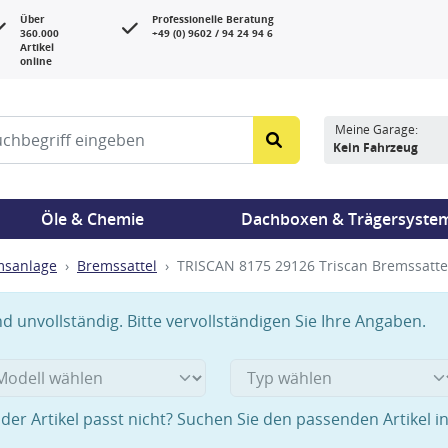
Über
Professionelle Beratung
360.000
+49 (0) 9602 / 94 24 94 6
Artikel
online
Meine Garage:
Kein Fahrzeug
Öle & Chemie
Dachboxen & Trägersyste
msanlage
Bremssattel
TRISCAN 8175 29126 Triscan Bremssatte
 unvollständig. Bitte vervollständigen Sie Ihre Angaben.
der Artikel passt nicht? Suchen Sie den passenden Artikel i