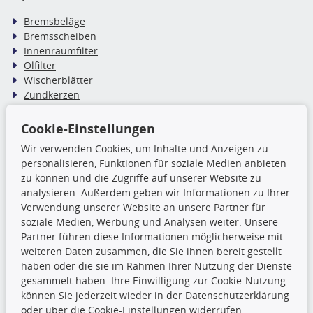
Bremsbeläge
Bremsscheiben
Innenraumfilter
Ölfilter
Wischerblätter
Zündkerzen
Cookie-Einstellungen
TecDoc Inside
Wir verwenden Cookies, um Inhalte und Anzeigen zu
Die hier angezeigten Daten,
personalisieren, Funktionen für soziale Medien anbieten
insbesondere die gesamte Datenbank,
zu können und die Zugriffe auf unserer Website zu
dürfen nicht kopiert werden. Es ist zu
analysieren. Außerdem geben wir Informationen zu Ihrer
unterlassen, die Daten oder die gesamte Datenbank ohne
Verwendung unserer Website an unsere Partner für
vorherige Zustimmung TecDocs zu vervielfältigen, zu
soziale Medien, Werbung und Analysen weiter. Unsere
verbreiten und/oder diese Handlungen durch Dritte ausführen
Partner führen diese Informationen möglicherweise mit
zu lassen. Ein Zuwiderhandeln stellt eine
weiteren Daten zusammen, die Sie ihnen bereit gestellt
Urheberrechtsverletzung dar und wird verfolgt.
haben oder die sie im Rahmen Ihrer Nutzung der Dienste
gesammelt haben. Ihre Einwilligung zur Cookie-Nutzung
können Sie jederzeit wieder in der Datenschutzerklärung
Ronny’s Newsletter
oder über die Cookie-Einstellungen widerrufen.