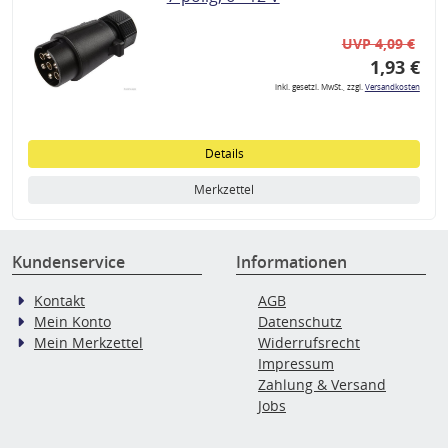
UVP 4,09 €
1,93 €
inkl. gesetzl. MwSt., zzgl.
Versandkosten
Details
Merkzettel
Kundenservice
Informationen
Kontakt
AGB
Mein Konto
Datenschutz
Mein Merkzettel
Widerrufsrecht
Impressum
Zahlung & Versand
Jobs