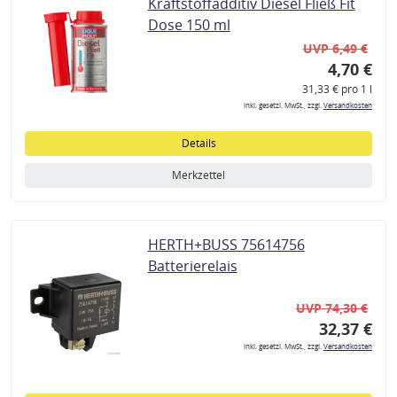
Kraftstoffadditiv Diesel Fließ Fit
Dose 150 ml
UVP 6,49 €
4,70 €
31,33 € pro 1 l
inkl. gesetzl. MwSt., zzgl.
Versandkosten
Details
Merkzettel
HERTH+BUSS 75614756
Batterierelais
UVP 74,30 €
32,37 €
inkl. gesetzl. MwSt., zzgl.
Versandkosten