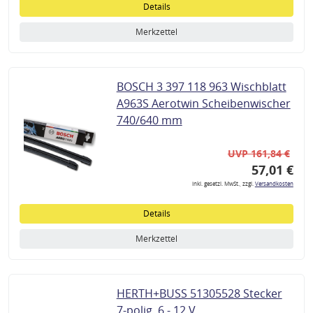
Details
Merkzettel
BOSCH 3 397 118 963 Wischblatt
A963S Aerotwin Scheibenwischer
740/640 mm
UVP 161,84 €
57,01 €
inkl. gesetzl. MwSt., zzgl.
Versandkosten
Details
Merkzettel
HERTH+BUSS 51305528 Stecker
7-polig, 6 - 12 V