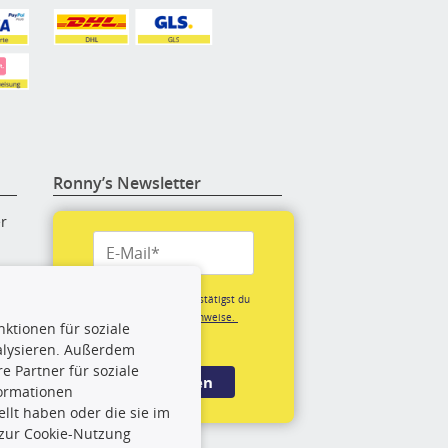
Ronny’s Newsletter
er
re
Mit der Anmeldung bestätigst du
unsere
Datenschutzhinweise.
ktionen für soziale
(*Pflichtfeld)
alysieren. Außerdem
rige
 Partner für soziale
Anmelden
formationen
llt haben oder die sie im
rch
 zur Cookie-Nutzung