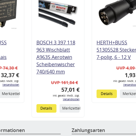
USS
BOSCH 3 397 118
HERTH+BUSS
963 Wischblatt
51305528 Stecke
lais
A963S Aerotwin
7-polig, 6 - 12 V
Scheibenwischer
 74,30 €
UVP 4,09
740/640 mm
32,37 €
1,93
esetzl. MwSt., zzgl.
inkl. gesetzl. MwSt., z
UVP 161,84 €
Versandkosten
Versandkos
57,01 €
Merkzettel
Details
Merkzet
inkl. gesetzl. MwSt., zzgl.
Versandkosten
Details
Merkzettel
ormationen
Zahlungsarten