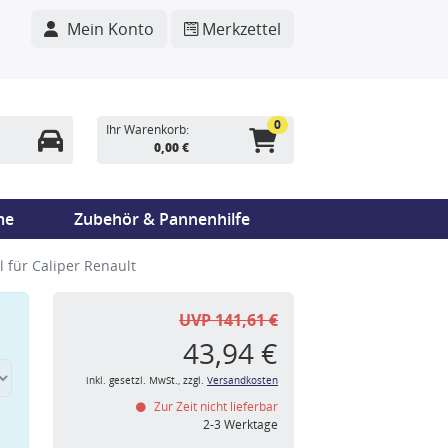
Mein Konto
Merkzettel
0
Ihr Warenkorb:
0,00 €
me
Zubehör & Pannenhilfe
 für Caliper Renault
UVP 141,61 €
43,94 €
inkl. gesetzl. MwSt., zzgl.
Versandkosten
Zur Zeit nicht lieferbar
n
2-3 Werktage