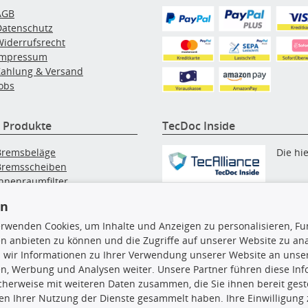
AGB
Datenschutz
Widerrufsrecht
Impressum
Zahlung & Versand
obs
 Produkte
TecDoc Inside
Bremsbeläge
Die hi
Bremsscheiben
Innenraumfilter
angezeigten Daten, insbesonde
lfilter
die gesamte Datenbank, dürfen
en
Wischerblätter
nicht kopiert werden. Es ist zu
Zündkerzen
erwenden Cookies, um Inhalte und Anzeigen zu personalisieren, Fun
unterlassen, die Daten oder die
n anbieten zu können und die Zugriffe auf unserer Website zu an
gesamte Datenbank ohne vorhe
 wir Informationen zu Ihrer Verwendung unserer Website an unsere
Zustimmung TecDocs zu
n, Werbung und Analysen weiter. Unsere Partner führen diese In
vervielfältigen, zu verbreiten
cherweise mit weiteren Daten zusammen, die Sie ihnen bereit geste
und/oder diese Handlungen du
n Ihrer Nutzung der Dienste gesammelt haben. Ihre Einwilligung
Dritte ausführen zu lassen. Ein