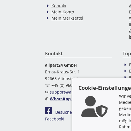
Kontakt
Mein Konto
Mein Merkzettel
J
Kontakt
Top
allpart24 GmbH
Ernst-Kraus-Str. 1
92665 Altenstadt
Ö
☏ +49 (0) 9602 / 9 42 49 46
Cookie-Einstellung
✉
support@allpart24.de
Wir v
✆
WhatsApp Nachricht
Medie
geben
Besuchen Sie uns auf
Medie
Facebook!
mögli
Rahme