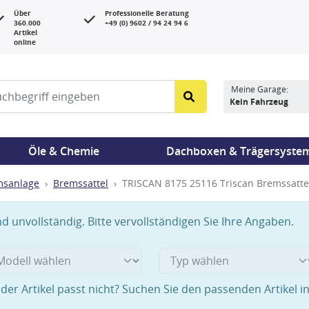
Über
Professionelle Beratung
360.000
+49 (0) 9602 / 94 24 94 6
Artikel
online
Meine Garage:
Kein Fahrzeug
Öle & Chemie
Dachboxen & Trägersyste
msanlage
Bremssattel
TRISCAN 8175 25116 Triscan Bremssattel
 unvollständig. Bitte vervollständigen Sie Ihre Angaben.
der Artikel passt nicht? Suchen Sie den passenden Artikel i