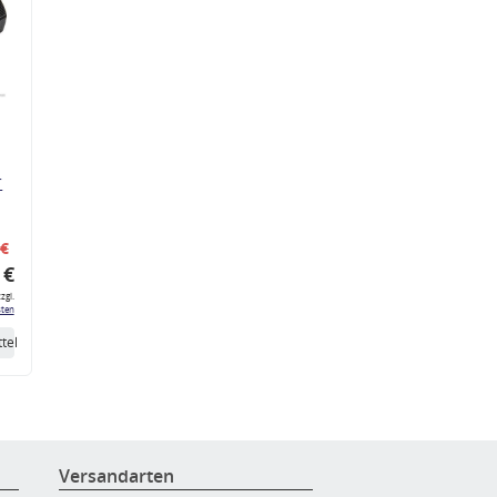
r
 €
 €
zgl.
ten
tel
Versandarten