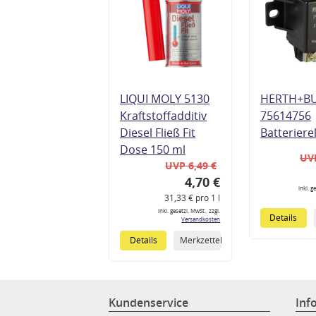
LIQUI MOLY 5130
HERTH+B
Kraftstoffadditiv
75614756
Diesel Fließ Fit
Batteriere
Dose 150 ml
UVP
UVP 6,49 €
4,70 €
inkl. g
31,33 € pro 1 l
inkl. gesetzl. MwSt., zzgl.
Details
Versandkosten
Details
Merkzettel
Kundenservice
Inf