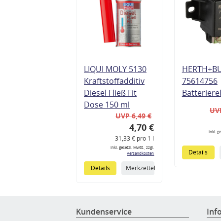
LIQUI MOLY 5130
HERTH+B
Kraftstoffadditiv
75614756
Diesel Fließ Fit
Batteriere
Dose 150 ml
UVP
UVP 6,49 €
4,70 €
inkl. g
31,33 € pro 1 l
inkl. gesetzl. MwSt., zzgl.
Details
Versandkosten
Details
Merkzettel
Kundenservice
Inf