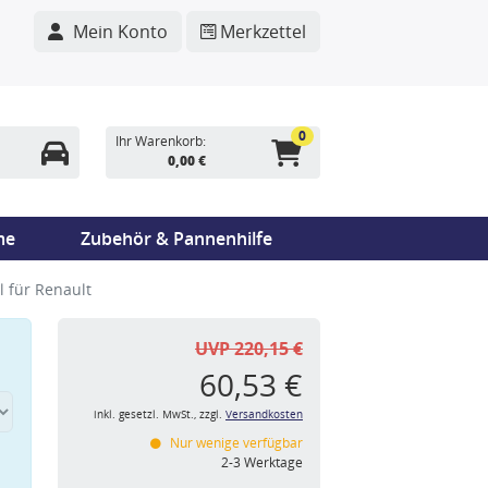
Mein Konto
Merkzettel
0
Ihr Warenkorb:
0,00 €
me
Zubehör & Pannenhilfe
 für Renault
UVP 220,15 €
60,53 €
inkl. gesetzl. MwSt., zzgl.
Versandkosten
Nur wenige verfügbar
n
2-3 Werktage