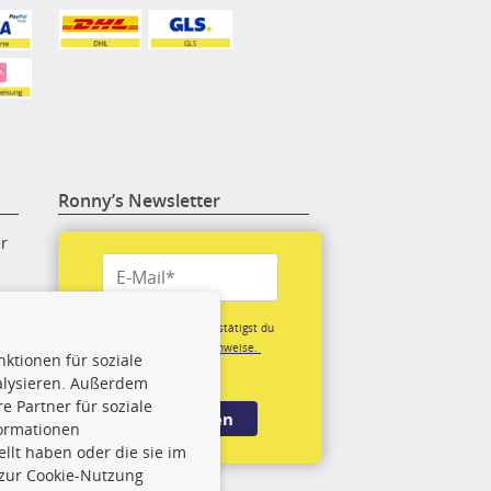
Ronny’s Newsletter
er
re
Mit der Anmeldung bestätigst du
unsere
Datenschutzhinweise.
ktionen für soziale
(*Pflichtfeld)
alysieren. Außerdem
rige
 Partner für soziale
Anmelden
formationen
llt haben oder die sie im
rch
 zur Cookie-Nutzung