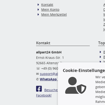
Kontakt
Mein Konto
Mein Merkzettel
J
Kontakt
Top
allpart24 GmbH
Ernst-Kraus-Str. 1
92665 Altenstadt
Ö
☏ +49 (0) 9602 / 9 42 49 46
Cookie-Einstellung
✉
support@allpart24.de
Wir v
✆
WhatsApp Nachricht
Medie
geben
Besuchen Sie uns auf
Medie
Facebook!
mögli
Rahme