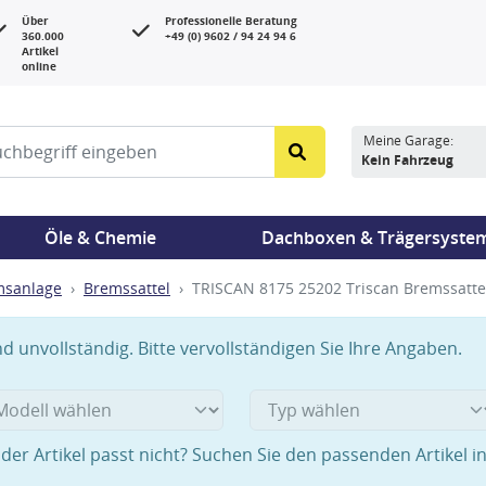
Über
Professionelle Beratung
360.000
+49 (0) 9602 / 94 24 94 6
Artikel
online
Meine Garage:
Kein Fahrzeug
Öle & Chemie
Dachboxen & Trägersyste
msanlage
Bremssattel
TRISCAN 8175 25202 Triscan Bremssattel
 unvollständig. Bitte vervollständigen Sie Ihre Angaben.
der Artikel passt nicht? Suchen Sie den passenden Artikel i