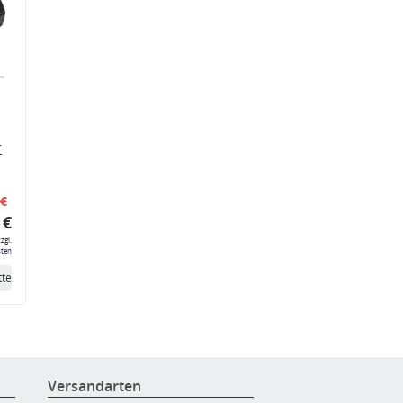
r
 €
 €
zgl.
ten
tel
Versandarten