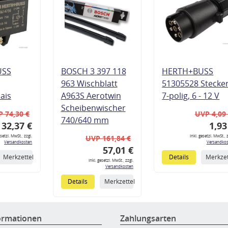
USS
BOSCH 3 397 118
HERTH+BUSS
963 Wischblatt
51305528 Stecke
lais
A963S Aerotwin
7-polig, 6 - 12 V
Scheibenwischer
 74,30 €
UVP 4,09
740/640 mm
32,37 €
1,93
esetzl. MwSt., zzgl.
inkl. gesetzl. MwSt., z
UVP 161,84 €
Versandkosten
Versandkos
57,01 €
Merkzettel
Details
Merkzet
inkl. gesetzl. MwSt., zzgl.
Versandkosten
Details
Merkzettel
ormationen
Zahlungsarten