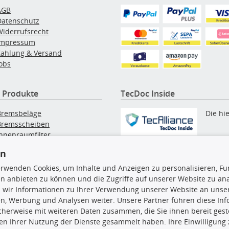
AGB
Datenschutz
Widerrufsrecht
Impressum
Zahlung & Versand
obs
 Produkte
TecDoc Inside
Bremsbeläge
Die hi
Bremsscheiben
Innenraumfilter
angezeigten Daten, insbesonde
lfilter
die gesamte Datenbank, dürfen
en
Wischerblätter
nicht kopiert werden. Es ist zu
Zündkerzen
erwenden Cookies, um Inhalte und Anzeigen zu personalisieren, Fun
unterlassen, die Daten oder die
n anbieten zu können und die Zugriffe auf unserer Website zu an
gesamte Datenbank ohne vorhe
 wir Informationen zu Ihrer Verwendung unserer Website an unsere
Zustimmung TecDocs zu
n, Werbung und Analysen weiter. Unsere Partner führen diese In
vervielfältigen, zu verbreiten
cherweise mit weiteren Daten zusammen, die Sie ihnen bereit geste
und/oder diese Handlungen du
n Ihrer Nutzung der Dienste gesammelt haben. Ihre Einwilligung
Dritte ausführen zu lassen. Ein