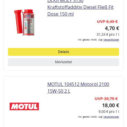
LIQUI MOLY 5130
Kraftstoffadditiv Diesel Fließ Fit
Dose 150 ml
UVP 6,49 €
4,70 €
31,33 € pro 1 l
inkl. gesetzl. MwSt., zzgl.
Versandkosten
Details
Merkzettel
MOTUL 104512 Motoröl 2100
15W-50 2 L
UVP 30,75 €
18,00 €
9,00 € pro 1 l
inkl. gesetzl. MwSt., zzgl.
Versandkosten