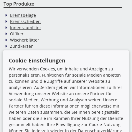
Top Produkte
Bremsbeläge
Bremsscheiben
Innenraumfilter
Ölfilter
Wischerblätter
Zündkerzen
Cookie-Einstellungen
TecDoc Inside
Wir verwenden Cookies, um Inhalte und Anzeigen zu
Die hier angezeigten Daten,
personalisieren, Funktionen für soziale Medien anbieten
insbesondere die gesamte Datenbank,
zu können und die Zugriffe auf unserer Website zu
dürfen nicht kopiert werden. Es ist zu
analysieren. Außerdem geben wir Informationen zu Ihrer
unterlassen, die Daten oder die gesamte Datenbank ohne
Verwendung unserer Website an unsere Partner für
vorherige Zustimmung TecDocs zu vervielfältigen, zu
soziale Medien, Werbung und Analysen weiter. Unsere
verbreiten und/oder diese Handlungen durch Dritte ausführen
Partner führen diese Informationen möglicherweise mit
zu lassen. Ein Zuwiderhandeln stellt eine
weiteren Daten zusammen, die Sie ihnen bereit gestellt
Urheberrechtsverletzung dar und wird verfolgt.
haben oder die sie im Rahmen Ihrer Nutzung der Dienste
gesammelt haben. Ihre Einwilligung zur Cookie-Nutzung
können Sie jederzeit wieder in der Datenschutzerklärung