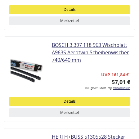
Details
Merkzettel
BOSCH 3 397 118 963 Wischblatt
A963S Aerotwin Scheibenwischer
740/640 mm
UVP 161,84 €
57,01 €
inkl. gesetzl. MwSt., zzgl.
Versandkosten
Details
Merkzettel
HERTH+BUSS 51305528 Stecker