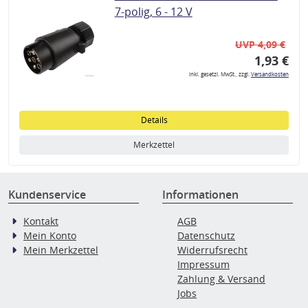
7-polig, 6 - 12 V
UVP 4,09 €
1,93 €
inkl. gesetzl. MwSt., zzgl.
Versandkosten
Details
Merkzettel
Kundenservice
Informationen
Kontakt
AGB
Mein Konto
Datenschutz
Mein Merkzettel
Widerrufsrecht
Impressum
Zahlung & Versand
Jobs