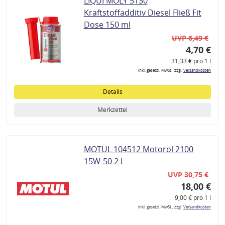
LIQUI MOLY 5130
Kraftstoffadditiv Diesel Fließ Fit
Dose 150 ml
UVP 6,49 €
4,70 €
31,33 € pro 1 l
inkl. gesetzl. MwSt., zzgl.
Versandkosten
Details
Merkzettel
MOTUL 104512 Motoröl 2100
15W-50 2 L
UVP 30,75 €
18,00 €
9,00 € pro 1 l
inkl. gesetzl. MwSt., zzgl.
Versandkosten