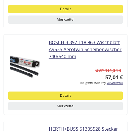
Details
Merkzettel
BOSCH 3 397 118 963 Wischblatt
A963S Aerotwin Scheibenwischer
740/640 mm
UVP 161,84 €
57,01 €
inkl. gesetzl. MwSt., zzgl.
Versandkosten
Details
Merkzettel
HERTH+BUSS 51305528 Stecker