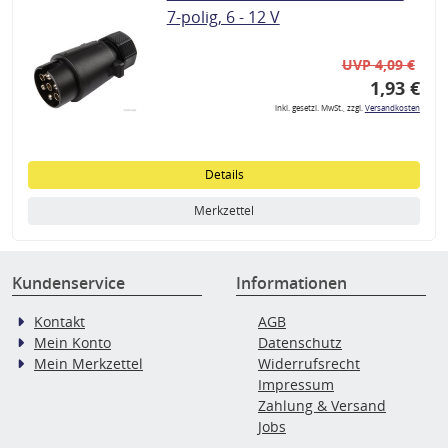
7-polig, 6 - 12 V
UVP 4,09 €
1,93 €
inkl. gesetzl. MwSt., zzgl.
Versandkosten
Details
Merkzettel
Kundenservice
Informationen
Kontakt
AGB
Mein Konto
Datenschutz
Mein Merkzettel
Widerrufsrecht
Impressum
Zahlung & Versand
Jobs