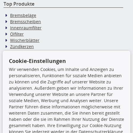
Top Produkte
Bremsbeläge
Bremsscheiben
Innenraumfilter
Ölfilter
Wischerblätter
Zündkerzen
Cookie-Einstellungen
TecDoc Inside
Wir verwenden Cookies, um Inhalte und Anzeigen zu
Die hier angezeigten Daten,
personalisieren, Funktionen für soziale Medien anbieten
insbesondere die gesamte Datenbank,
zu können und die Zugriffe auf unserer Website zu
dürfen nicht kopiert werden. Es ist zu
analysieren. Außerdem geben wir Informationen zu Ihrer
unterlassen, die Daten oder die gesamte Datenbank ohne
Verwendung unserer Website an unsere Partner für
vorherige Zustimmung TecDocs zu vervielfältigen, zu
soziale Medien, Werbung und Analysen weiter. Unsere
verbreiten und/oder diese Handlungen durch Dritte ausführen
Partner führen diese Informationen möglicherweise mit
zu lassen. Ein Zuwiderhandeln stellt eine
weiteren Daten zusammen, die Sie ihnen bereit gestellt
Urheberrechtsverletzung dar und wird verfolgt.
haben oder die sie im Rahmen Ihrer Nutzung der Dienste
gesammelt haben. Ihre Einwilligung zur Cookie-Nutzung
können Sie jederzeit wieder in der Datenschutzerklärung